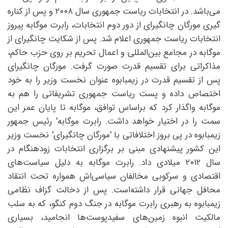
می‌باشد. در انتخابات ریاست جمهوری سال ۲۰۰۸ و پس از کناره
گیری مورگان چانگیرای از دور دوم انتخابات، رابرت موگابه پیروز
انتخابات ریاست جمهوری اعلام شد. پس از شکایت چانگیرای از
موگابه در مجامع بین‌المللی و اعمال تحریم بر روی حزب حاکم،
مذاکراتی برای تقسیم قدرت صورت گرفت. مورگان چانگیرای
پس از تقسیم قدرت در زیمبابوه عنوان نخست وزیر را به خود
اختصاص داده و پست ریاست جمهوری تشریفاتی را هم به
موگابه واگذار کرد که براساس توافق، موگابه تا پایان عمر این
سمت را در اختیار خواهد داشت. رابرت موگابه' رئیس جمهور
زیمبابوه در پی بروز اختلافاتی با 'مورگان چانگیرای' نخست وزیر
این کشور پیشنهادی مبنی بر برگزاری انتخابات زودهنگام در
سال ۲۰۱۲ میلادی داد. رابرت موگابه به دلیل سیاست‌های
اقتصادی و سرکوبی مخالفان سیاسی‌اش همواره تحت انتقاد
محافل جهانی قرار داشته‌است. پس از دخالت گزاف نظامی
زیمبابوه به رهبری رابرت موگابه در جنگ دوم کنگو، که به سلب
مالکیت انبوه زمین‌های سفیدپوست‌ها انجامید، بسیاری