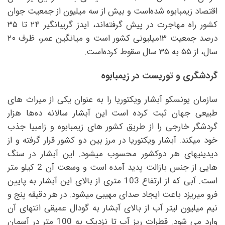
اقتصاد زیمبابوه شده‌است و بیش از سه میلیون از جمعیت جوان
کشور راه مهاجرت در پیش گرفته‌اند، ایدز گریبانگیر ۲۴ تا ۳۵
درصد جمعیت ۱۳میلیونی کشور است و میانگین عمر، ظرف ۲۰
سال، از ۵۵ به ۳۵ سال سقوط کرده‌است.
گردشگری و توریست در زیمبابوه
سازمان یونسکو آبشار ویکتوریا را به عنوان یکی از میراث های
طبیعی جهان ثبت کرده است این آبشار سالانه ده‌ها هزار
گردشگر خارجی را از طریق کشور های زیمبابوه و زامبیا جذب
خود میکند. آبشار ویکتوریا در مرز بین دو کشور قرار گرفته و از
دیدینیهای هر دوکشور محسوب میشود. این آبشار در سنگ
هایی از جنس بازالت پدید آمده است و وسعت آن 2 کیلو متر
است. آبی که از ارتفاع 103 متری از بالای این آبشار به پایین
فرو میریزد باعت ایجاد صدای مهیبی میشود. در هر دقیقه پنج و
نیم میلیون لیتر آب از بالای آبشار به گودال عمیقی انتهای آن
وارد می شود. قطرات ریز آب تا نزدیک به 100 متر در آسمان