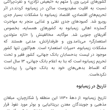
کشورهای غربی وی را متهم به «تبعیض نژادی» و نفرت‌پراکنی
نسبت به اقلیت سفیدپوست ساکن در زیمبابوه کردند.در اثر
تحریم‌های اقتصادی، اقتصاد زیمبابوه با مشکلات بسیار جدی
روبرو شد. کمبودهای جدی نفتی و غذایی منجر به مهاجرت
گسترده اهالی زیمبابوه به کشورهای همسایه، بخصوص
آفریقای جنوبی شد. موگابه، مخالفینش را «تازه متولدین
استعمارگر» می‌نامد.وی و طرفدارانش، مدعی هستند که
مشکلات زیمبابوه، «میراث استعمار» است. هم‌اکنون تنها کشور
موجود در لیست بدحسابان بانک جهانی، کشور فقیر و تحت
تحریم زیمبابوه است که بنا به اعلام بانک جهانی، ۱۳ سال است
که اقساط بدهی‌های خود به بانک جهانی را پرداخت
نکرده‌است.
تاریخ در زیمبابوه
تاریخ زیمبابوه :از دههٔ ۱۸۳۰ این منطقه را شکارچیان، مبلغان
مذهبی و جویندگان معدن بریتانیایی و بوئر مورد نفوذ قرار