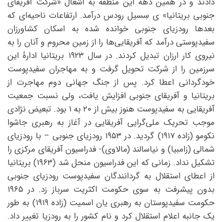
دادند و در همین دهه این منطقه به اشغال «شرکت آفریقای
جنوبی بریتانیا» ی سِسیل رودس درآمد. ارتفاعات ناحیه‌ای که
بعدها رودزیای جنوبی خوانده شده به اسکان کشاورزان
سفیدپوستی درآمد که آفریقایی‌ها را از زمین محروم و آنان را به
نیروی کار ارزان تبدیل کردند. در سال ۱۹۲۳ بریتانیا ادارهٔ این
سرزمین را از شرکت تحویل گرفت و به مهاجران سفیدپوست
خودگردانی اعطا کرد. پس از جنگ جهانی دوم مهاجرت از
بریتانیا و آفریقای جنوبی افزایش یافت، ولی نسبت جمعیت
آفریقایی به سفیدپوست هنوز بیش از ۲۰ به ۱ بود. تبعیض نژادی
موجب تحریک ملی‌گرایی آفریقایی در آغاز به رهبری جاشوا
نکومو (زاده ۱۹۱۷) گردید. در ۱۹۵۳ رودزیای جنوبی – با رودزیای
شمالی (زامبیا) و نیاسالند (مالاوی)- فدراسیون آفریقای مرکزی را
تشکیل نداد. زمانی که این فدراسیون منحل شد (۱۹۶۳) بریتانیا
از اعطای استقلال به گردانندگان سفیدپوست رودزیای جنوبی
بدون پیشرفت به سوی حکومت اکثریت سرباز زد. در ۱۹۶۵
حکومت سفیدپوستان به رهبری یان اسمیت (زاده ۱۹۱۹) به طور
یک جانبه اعلام استقلال کرد و نام کشور را به رودزیا تغییر داد.