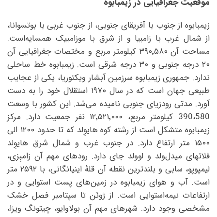
موقعیت جغرافیایی در زیمبابوه
زیمبابوه از جنوب با آفریقای جنوبی، از جنوب غربی با بوتسوانا،
از شمال غرب با زامبیا و از شرق با موزامبیک همسایه‌است.
مساحت آن ۳۹۰٬۵۸۰ کیلومتر مربع و مختصات جغرافیایی آن
۲۰ درجه جنوبی و ۳۰ درجه شرقی است. زیمبابوه خط ساحلی
ندارد. جمهوری زیمبابوه سرزمین آبشار ویکتوریا، یکی از عجایب
طبیعی جهان است که در سال ۱۹۷۰ استقلال خود را به دست
آورد. مدتی رودزیای جنوبی نامیده می‌شد. این کشور با وسعت
390،580 كيلومتر مربع، ۱۲٬۵۲۱٬۰۰۰ نفر جمعیت دارد. مرکز
زیمبابوه متشکل است از رشته کوه هایوِلد که تا حدود ۱۲۰۰ الی
۱۵۰۰ متر ارتفاع دارد. در جنوب غرب و شمال شرق هایوِلد
فلاتهای میدل‌ولد و لوولد جای دارد. رودهای مهم آن زامبِزی،
لیمپوپو، سابی و بلندترین نقطه آن قلهٔ اینیانگانی، با ۲۵۹۲ متر
است. آب و هوای زیمبابوه در زمین‌های پست استوایی و در
ارتفاعات نیمه‌استوایی است. از ژوئن تا سپتامبر فصل خشک
مشخصی وجود دارد. شهرهای مهم آن بولاوایو، چیتونگ ویزا،