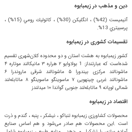
دین و مذهب در زیمبابوه
آنيميست (42%) ، انگليكن (30%) ، كاتوليك رومي (15%) ،
پرسبيتري 13%.
تقسیمات کشوری در زیمبابوه
کشور زیمبابوه به هشت استان و دو محدوده کلان‌شهری تقسیم
شده‌است که عبارتنداز: 1 بولاوایو ۲ هراره ۳ مانیکالند موتاره ۴
ماشونالند مرکزی بیندورا ۵ ماشونالند شرقی ماروندرا ۶
ماشونالند غربی چینهویی ۷ ماسوینگو ماسوینگو ۸ ماتابله‌لند
شمالی لوپانه ۹ ماتابله‌لند جنوبی گواندا ۱۰ میدلندز
اقتصاد در زیمبابوه
محصولات کشاورزی زیمبابوه تنباکو ، نیشکر ، پنبه ، گندم و ذرت
است .این محصولات هم صادر می‌شود و هم اساس صنایع
آماده‌ سازی را تشکیل می‌دهد . منابع طبیعی زیمبابوه شامل