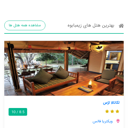
بهترین هتل های زیمبابوه
مشاهده همه هتل ها
لکاتالا لژس
8.5 / 10
ویکتریا فالس