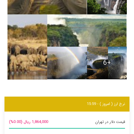
+6
نرخ ارز ( امروز ) - 15:59
قیمت دلار در تهران
1,864,000 ریال (0.00%)