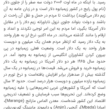
رسید. با اینکه در ماه اوت ۲۰۰۶ دولت سه صفر را از جلوی دلار
(نام پول رایج در کشور زیمبابوه دلار است و در زبان عامه به آن
زیم دلار می‌گویند) برداشت تا مردم در حمل و نقل آن راحت تر
باشند و دولت بتواند جلوی نزول ناباورانه زیم دلار را در مقابل
دلار آمریکا بگیرد، اما مردم به این امر توجی نکردند و اعداد و
ارقام را مانند گذشته می‌دانند. در ماه اکتبر، نرخ ارز به هزار واحد
به یک دلار رسید که ازنظر مردم همان یک میلیون و دویست
هزار واحد به یک دلار است. وضعیت فعلی زیمبابوه در پی
بیرون کردن کشاورزان انگلیسی از زیمبابوه به وجود آمد. در
حدود سال ۱۹۶۵ هر دو دلار آمریکا در زیمبابوه به یک دلار
زیمبابوه خرید و فروش می‌شد. قیمت‌ها در زیمبابوه در یک سال
گذشته بیش از صدهزار برابر افزایش یافته‌است و نرخ تورم در
زیمبابوه یازده میلیون و دویست هزار درصد است. حدود ۱۲ سال
است که آمریکا و کشورهای غربی تحریم‌هایی را علیه زیمبابوه
وضع کرده‌اند. این تحریم‌ها سبب فرسایش و تضعیف تدریجیِ
اقتصاد این کشور شده‌است. معدن الماس مارانج (Marange)،
امبادا (Mbada)، آنجین (Anjin) و دایموند ماینینگ کورپوریشن