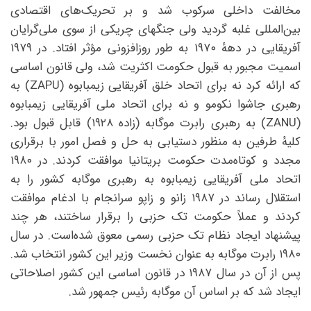
مخالفت داخلی سرکوب شد و بر تحریک‌های اقتصادی
بین‌المللی غلبه گردید ولی جنگهای چریکی از سوی ملی‌گرایان
آفریقایی در دههٔ ۱۹۷۰ به طور روزافزونی مؤثر افتاد. در ۱۹۷۹
اسمیت مجبور به قبول حکومت اکثریت شد، ولی قانون اساسی
که ارائه کرد نه برای اتحاد خلق آفریقایی زیمبابوه (ZAPU) به
رهبری جاشوا نکومو و نه برای اتحاد ملی آفریقایی زیمبابوه
(ZANU) به رهبری رابرت موگابه (زاده ۱۹۲۸) قابل قبول بود.
کلیهٔ طرفین به منظور دستیابی به حل و فصل امور با برقراری
مجدد و کوتاه‌مدت حکومت بریتانیا موافقت کردند. در ۱۹۸۰
اتحاد ملی آفریقایی زیمبابوه به رهبری موگابه کشور را به
استقلال رساند در ۱۹۸۷ زانو و زاپو سرانجام با ادغام موافقت
کردند و عملاً حکومت تک حزبی را برقرار ساختند، هر چند
پیشنهاد ایجاد نظام تک حزبی رسمی معوق شده‌است. در سال
۱۹۸۰ رابرت موگابه به عنوان نخست وزیر این کشور انتخاب شد.
پس از آن در سال ۱۹۸۷ در قانون اساسی این کشور اصلاحاتی
ایجاد شد که بر اساس آن موگابه رئیس جمهور شد.