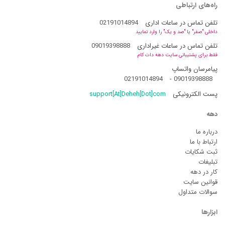
راه‌های ارتباطی
تلفن تماس در ساعات اداری
02191014894
داخلی "صفر" یا "صد و یک" را وارد نمایید
تلفن تماس در ساعات غیراداری
09019398888
فقط برای پشتیبانی سایت دهه دات کام
پیامرسان واتساپ
02191014894
-
09019398888
پست الکترونیکی
support[At]Deheh[Dot]com
دهه
درباره ما
ارتباط با ما
ثبت شکایات
تبلیغات
کار در دهه
قوانین سایت
سوالات متداول
ابزارها