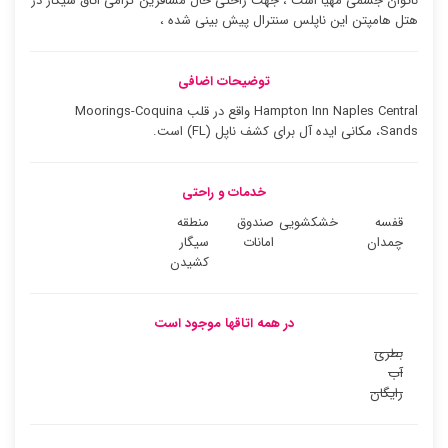
ناتوان جسمی مهیا است ، جهت راحتی حال مسافرین گرامی اتاق سیگار در
هتل هامپتن این ناپلس سنترال پیش بینی شده ،
توضیحات اضافی
Hampton Inn Naples Central واقع در قلب Moorings-Coquina
Sands، مکانی ایده آل برای کشف ناپل (FL) است.
خدمات و راحتی
قفسه
خشکشویی
صندوق
منطقه
چمدان
امانات
سیگار
کشیدن
در همه اتاقها موجود است
بطری
آب
رایگان