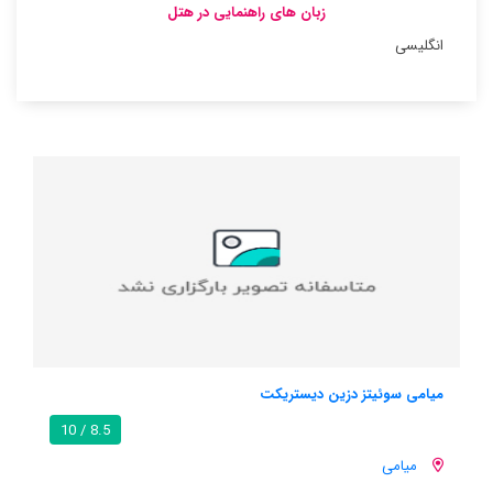
زبان های راهنمایی در هتل
انگلیسی
میامی سوئیتز دزین دیستریکت
8.5 / 10
میامی