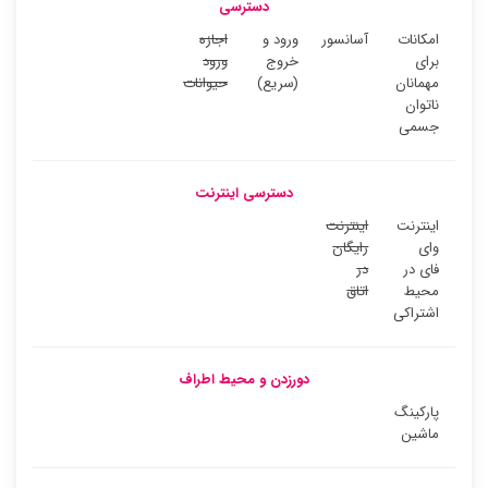
دسترسی
امکانات
آسانسور
ورود و
اجازه
برای
خروج
ورود
مهمانان
(سریع)
حیوانات
ناتوان
جسمی
دسترسی اینترنت
اینترنت
اینترنت
وای
رایگان
فای در
در
محیط
اتاق
اشتراکی
دورزدن و محیط اطراف
پارکینگ
ماشین