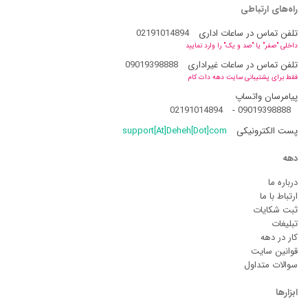
راه‌های ارتباطی
تلفن تماس در ساعات اداری
02191014894
داخلی "صفر" یا "صد و یک" را وارد نمایید
تلفن تماس در ساعات غیراداری
09019398888
فقط برای پشتیبانی سایت دهه دات کام
پیامرسان واتساپ
02191014894
-
09019398888
پست الکترونیکی
support[At]Deheh[Dot]com
دهه
درباره ما
ارتباط با ما
ثبت شکایات
تبلیغات
کار در دهه
قوانین سایت
سوالات متداول
ابزارها