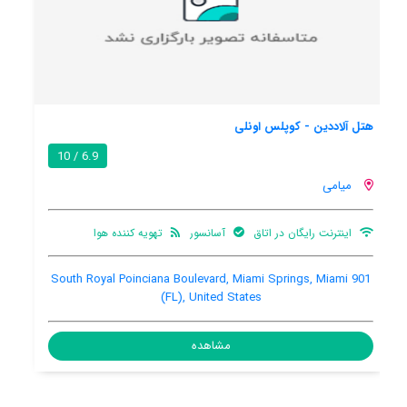
میامی سوئیتز دزین دیستریکت
8.5 / 10
میامی
بالکن
باغ
تهویه کننده هوا
601 NE 27th Street, Downtown Miami / City Center, Miami
9
(FL), United States, 33137
مشاهده