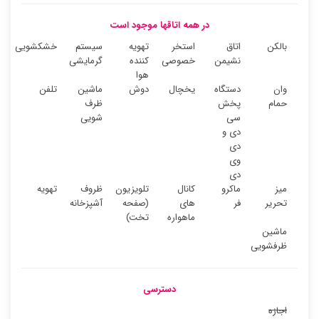
در همه اتاقها موجود است
بالکن
اتاق
استخر
تهویه
سیستم
خشکشویی
نشیمن
خصوصی
کننده
گرمایشی
هوا
وان
دستگاه
یخچال
دوش
ماشین
تلفن
حمام
پخش
ظرف
سی
شویی
دی و
دی
وی
دی
میز
ماکرو
کانال
تلویزیون
ظروف
تهویه
تحریر
فر
های
(صفحه
آشپزخانه
ماهواره
تخت)
ماشین
ظرفشویی
دسترسی
اجازه