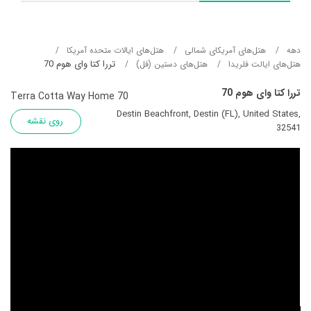
دهه
هتل‌های آمریکای شمالی
هتل‌های ایالات متحده آمریکا
تررا کتا وای هوم 70
هتل‌های ایالت فلریدا
هتل‌های دستین (فل)
تررا کتا وای هوم 70
Terra Cotta Way Home 70
Destin Beachfront, Destin (FL), United States,
روی نقشه
32541