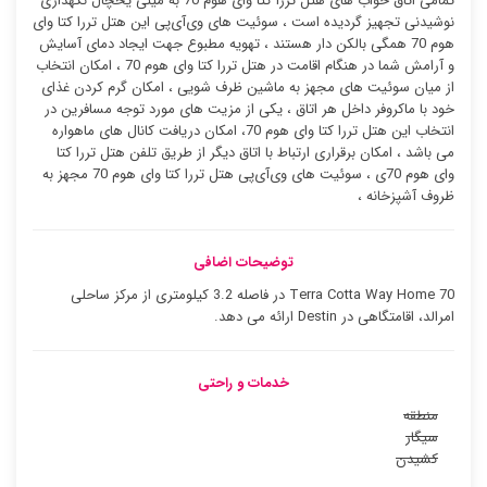
تمامی اتاق خواب های هتل تررا کتا وای هوم 70 به مینی یخچال نگهداری
نوشیدنی تجهیز گردیده است ، سوئیت ‌های وی‌آی‌پی این هتل تررا کتا وای
هوم 70 همگی بالکن دار هستند ، تهویه مطبوع جهت ایجاد دمای آسایش
و آرامش شما در هنگام اقامت در هتل تررا کتا وای هوم 70 ، امکان انتخاب
از میان سوئیت ‌های مجهز به ماشین ظرف شویی ، امکان گرم کردن غذای
خود با ماکروفر داخل هر اتاق ، یکی از مزیت های مورد توجه مسافرین در
انتخاب این هتل تررا کتا وای هوم 70، امکان دریافت کانال های ماهواره
می باشد ، امکان برقراری ارتباط با اتاق دیگر از طریق تلفن هتل تررا کتا
وای هوم 70ی ، سوئیت ‌های وی‌آی‌پی هتل تررا کتا وای هوم 70 مجهز به
ظروف آشپزخانه ،
توضیحات اضافی
Terra Cotta Way Home 70 در فاصله 3.2 کیلومتری از مرکز ساحلی
امرالد، اقامتگاهی در Destin ارائه می دهد.
خدمات و راحتی
منطقه
سیگار
کشیدن