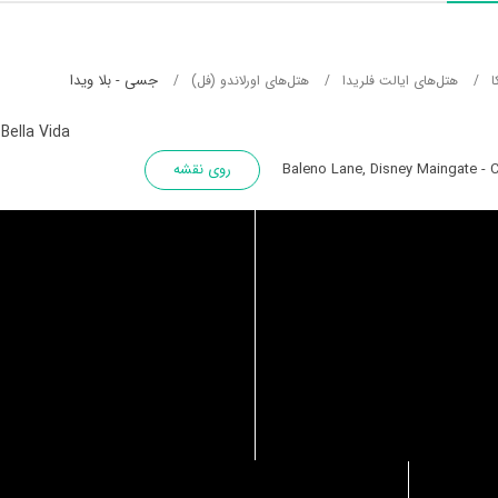
جسی - بلا ویدا
ا
هتل‌های ایالت فلریدا
هتل‌های اورلاندو (فل)
Bella Vida
روی نقشه