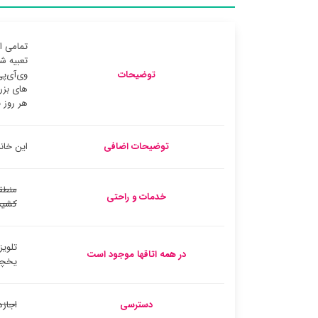
تمامی ا
تعبیه ش
توضیحات
وی‌آی‌پ
های بزر
هر روز 
توضیحات اضافی
این خانه تعطیلات مج
منطق
خدمات و راحتی
کشید
تلوی
در همه اتاقها موجود است
یخچا
دسترسی
اجازه