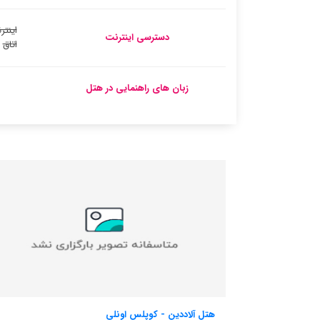
اینتر
دسترسی اینترنت
اتاق
زبان های راهنمایی در هتل
ی​
میامی سوئیتز دزین دیستریکت