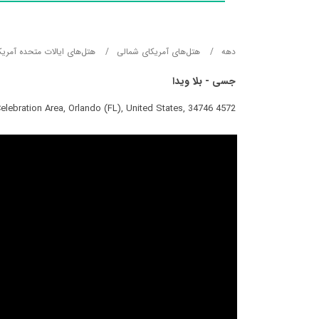
دهه
هتل‌های آمریکای شمالی
هتل‌های ایالات متحده آمریک
جسی - بلا ویدا
4572 Baleno Lane, Disney Maingate - Celebration Area, Orlando (FL), United States, 34746