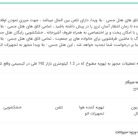
تاق های هتل جسی - بلا ویدا، دارای تلفن بین الملل میباشد ، جهت سپری نمودن اوقات 
ده تا زمان انتظار آسان تری را در پیش داشته باشید ، تمامی اتاق های هتل جسی - بلا
ی با امکان پخت و پز اختصاصی به همراه ظروف آشپزخانه ، خشکشویی رایگان هتل جس
گ با ماشین ظرفشویی برای خانواده های پر جمعیت ، تمامی اتاق های هتل جسی - بل
بنا بر درخواست شما تجدید خواهد شد ، این هتل جسی - بلا ویدا مجهز به تجهیزات 
هز به تهویه مطبوع که در 1.2 کیلومتری بازار 192 فلی در کیسیمی واقع شده است و دارای استخر روباز است.
ه سیگار
ن
زیون
تهویه کننده هوا
تلفن
خشکشویی
ل
تجهیزات اتو
 ورود حیوانات