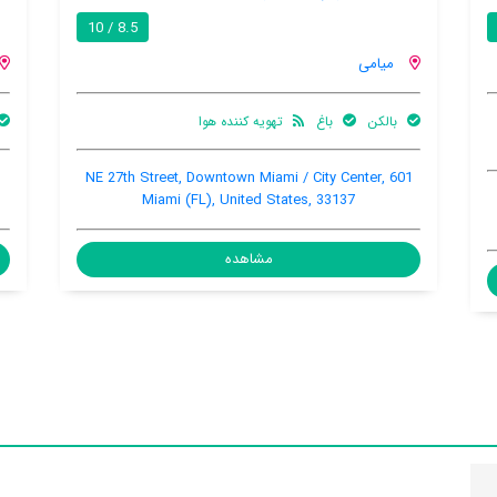
9.6 / 10
8.5 / 10
میامی
رستوران ها
14501 S. Dixie Hwy. -- US 1, Kendall, Miami (FL),
601 NE 27th Str
United States, 33176-7925
Miami 
مشاهده