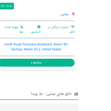
6.9 / 10
میامی
تهویه کننده
بالکن
باغ
تهویه کننده هوا
آسانسور
هوا
eet, Downtown Miami / City Center,
901 South Royal Poinciana 
(FL), United States, 33137
Springs, Miami (FL),
مشاهده
شاهده
اتاق های جسی - بلا ویدا