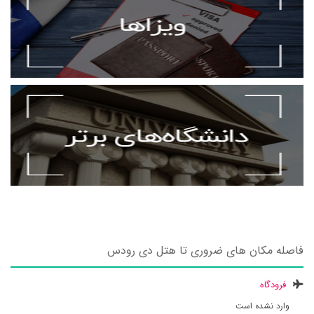
فاصله مکان های ضروری تا هتل دی رودس
فرودگاه
وارد نشده است