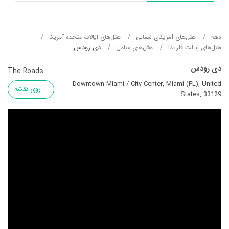
دهه
هتل‌های آمریکای شمالی
هتل‌های ایالات متحده آمریکا
دی رودس
هتل‌های ایالت فلریدا
هتل‌های میامی
دی رودس
The Roads
Downtown Miami / City Center, Miami (FL), United
روی نقشه
States, 33129