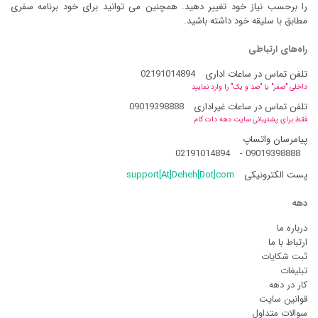
را برحسب نیاز خود تغییر دهید. همچنین می توانید برای خود برنامه سفری
مطابق با سلیقه خود داشته باشید.
راه‌های ارتباطی
تلفن تماس در ساعات اداری
02191014894
داخلی "صفر" یا "صد و یک" را وارد نمایید
تلفن تماس در ساعات غیراداری
09019398888
فقط برای پشتیبانی سایت دهه دات کام
پیامرسان واتساپ
02191014894
-
09019398888
پست الکترونیکی
support[At]Deheh[Dot]com
دهه
درباره ما
ارتباط با ما
ثبت شکایات
تبلیغات
کار در دهه
قوانین سایت
سوالات متداول