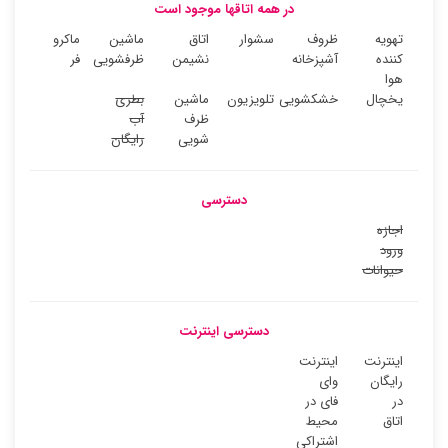
در همه اتاقها موجود است
تهویه
ظروف
سشوار
اتاق
ماشین
ماکرو
کننده
آشپزخانه
نشیمن
ظرفشویی
فر
هوا
یخچال
خشکشویی
تلویزیون
ماشین
بطری
ظرف
آب
شویی
رایگان
دسترسی
اجازه
ورود
حیوانات
دسترسی اینترنت
اینترنت
اینترنت
رایگان
وای
در
فای در
اتاق
محیط
اشتراکی