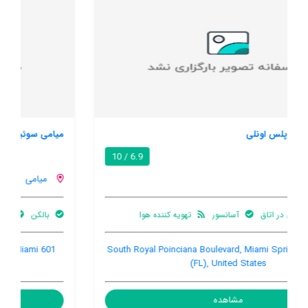
میامی سوئیتز دزین دیستریکت
8.5 / 10
میامی
بالکن
باغ
تهویه کننده هوا
601 NE 27th Street, Downtown Miami / City Center, Miami
(FL), United States, 33137
مشاهده