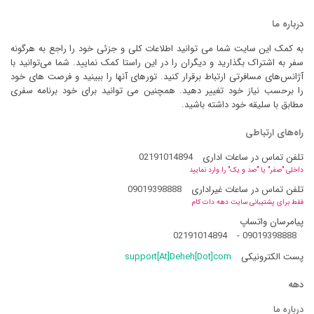
درباره ما
به کمک این سایت شما می توانید اطلاعات کلی و جزئی خود را راجع به هرگونه
سفر به اشتراک بگذارید و دیگران را در این راستا کمک نمایید. شما می‌توانید با
آژانس‌های مسافرتی ارتباط برقرار کنید. تورهای آنها را ببینید و فرصت های خود
را برحسب نیاز خود تغییر دهید. همچنین می توانید برای خود برنامه سفری
مطابق با سلیقه خود داشته باشید.
راه‌های ارتباطی
تلفن تماس در ساعات اداری
02191014894
داخلی "صفر" یا "صد و یک" را وارد نمایید
تلفن تماس در ساعات غیراداری
09019398888
فقط برای پشتیبانی سایت دهه دات کام
پیامرسان واتساپ
02191014894
-
09019398888
پست الکترونیکی
support[At]Deheh[Dot]com
دهه
درباره ما