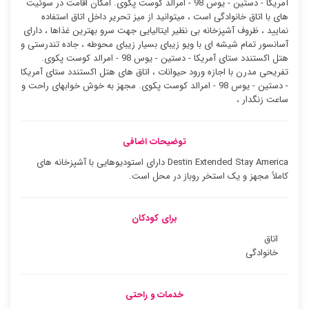
آمریکا - دستین - یوس 98 - امرالد کوست پکوی. امکان اقامت در سوئیت
‌های با اتاق خانوادگی است ، میتوانید از میز تحریر داخل اتاق استفاده
نمایید ، ظروف آشپزخانه بی نظیر ایتالیایی جهت سرو بهترین غذاها ، دارای
آسانسور تمام شیشه ای با ویو زیبای بسیار زیبای محوطه ، جاده تندرستی و
هتل اکستندد ستای آمریکا - دستین - یوس 98 - امرالد کوست پکوی.
تفریحی مدرن با اجازه ورود حیوانات ، اتاق های هتل اکستندد ستای آمریکا
- دستین - یوس 98 - امرالد کوست پکوی. مجهز به خوش خوابهای راحت و
ساعت زنگدار ،
توضیحات اضافی
Destin Extended Stay America دارای استودیوهایی با آشپزخانه های
کاملاً مجهز و یک استخر روباز در محل است.
برای کودکان
اتاق
خانوادگی
خدمات و راحتی