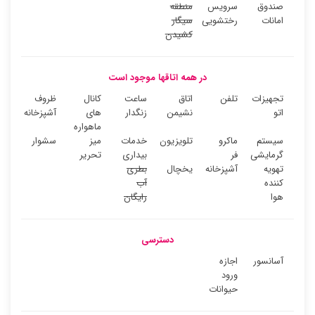
صندوق
سرویس
منطقه
امانات
رختشویی
سیگار
کشیدن
در همه اتاقها موجود است
تجهیزات
تلفن
اتاق
ساعت
کانال
ظروف
اتو
نشیمن
زنگدار
های
آشپزخانه
ماهواره
سیستم
ماکرو
تلویزیون
خدمات
میز
سشوار
گرمایشی
فر
بیداری
تحریر
تهویه
آشپزخانه
یخچال
بطری
کننده
آب
هوا
رایگان
دسترسی
آسانسور
اجازه
ورود
حیوانات