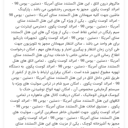
ماکروفر درون اتاق ، این هتل اکستندد ستای آمریکا - دستین - یوس 98 -
امرالد کوست پکوی. مجهز به سرویس رختشویی می باشد ، پارکینگ
ماشین جهت کلیه میهمانان هتل اکستندد ستای آمریکا - دستین - یوس 98
- امرالد کوست پکوی. ، یکی از ویژه گی های این هتل اکستندد ستای
آمریکا - دستین - یوس 98 - امرالد کوست پکوی. دسترسی اینترنت بی
سیم رایگان در تمامی نقاط است ، یکی از ویژه گی های این هتل اکستندد
ستای آمریکا - دستین - یوس 98 - امرالد کوست پکوی. تجهیزات باربکیو
برای هر واحد می باشد ، سالن انتظار میهمانان مجهز به تلویزیون جهت
طی کردن زمان انتظار و پیگیری اخبار و رویدادهای مهم ، امکان درخواست
اطلاع رسانی لابی در ساعتی خاص با خدمات بیداری هتل اکستندد ستای
آمریکا - دستین - یوس 98 - امرالد کوست پکوی. ، تمامی اتاق های هتل
اکستندد ستای آمریکا - دستین - یوس 98 - امرالد کوست پکوی. به دستگاه
تهویه مطبوع تجهیز شده است ، امکان برقراری ارتباط با خارج از کشور از
طریق تلفن داخل اتاق در این هتل اکستندد ستای آمریکا - دستین - یوس
98 - امرالد کوست پکوی. ، امکان سرو شام در تراس سوئیت ‌های ویژه با
سیستم گرمایشی مخصوص آن ، امکان تهیه انواع نوشیدنی خنک با
کیوسک فروش اتوماتیک ، امکان دریافت کانال های ماهواره در تمامی
اتاقهای این هتل اکستندد ستای آمریکا - دستین - یوس 98 - امرالد کوست
پکوی. ، صندوق امانات هتل اکستندد ستای آمریکا - دستین - یوس 98 -
امرالد کوست پکوی. جهت اطمینان خاطر مسافرین گرامی ، سوئیت ‌های
هتل اکستندد ستای آمریکا - دستین - یوس 98 - امرالد کوست پکوی.
مجهز به آشپزخانه کوچک ، یکی از مزیت های این هتل اکستندد ستای