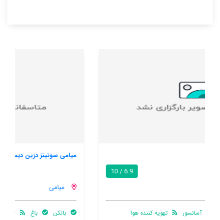
میامی سوئیتز دزین دیستریکت
8.5 / 10
میامی
بالکن
باغ
تهویه کننده هوا