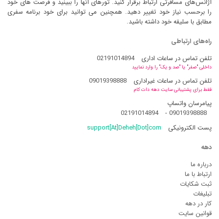
آژانس‌های مسافرتی ارتباط برقرار کنید. تورهای آنها را ببینید و فرصت های خود
را برحسب نیاز خود تغییر دهید. همچنین می توانید برای خود برنامه سفری
مطابق با سلیقه خود داشته باشید.
راه‌های ارتباطی
تلفن تماس در ساعات اداری
02191014894
داخلی "صفر" یا "صد و یک" را وارد نمایید
تلفن تماس در ساعات غیراداری
09019398888
فقط برای پشتیبانی سایت دهه دات کام
پیامرسان واتساپ
02191014894
-
09019398888
پست الکترونیکی
support[At]Deheh[Dot]com
دهه
درباره ما
ارتباط با ما
ثبت شکایات
تبلیغات
کار در دهه
قوانین سایت