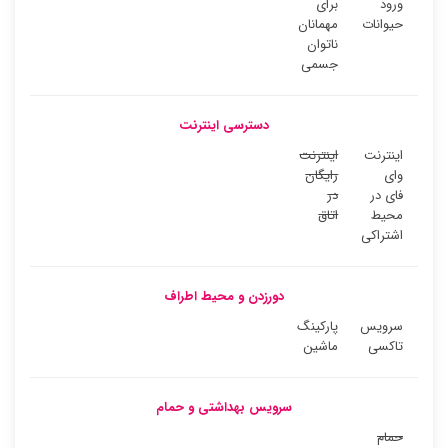
ورود
برای
حیوانات
مهمانان
ناتوان
جسمی
دسترسی اینترنت
اینترنت
اینترنت
وای
رایگان
فای در
در
محیط
اتاق
اشتراکی
دورزدن و محیط اطراف
سرویس
پارکینگ
تاکسی
ماشین
سرویس بهداشتی و حمام
حمام