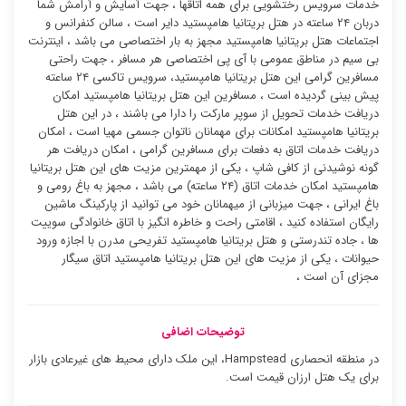
خدمات سرویس رختشویی برای همه اتاقها ، جهت آسایش و آرامش شما
دربان ۲۴ ساعته در هتل بریتانیا هامپستید دایر است ، سالن کنفرانس و
اجتماعات هتل بریتانیا هامپستید مجهز به بار اختصاصی می باشد ، اینترنت
بی سیم در مناطق عمومی با آی پی اختصاصی هر مسافر ، جهت راحتی
مسافرین گرامی این هتل بریتانیا هامپستید، سرویس تاکسی ۲۴ ساعته
پیش بینی گردیده است ، مسافرین این هتل بریتانیا هامپستید امکان
دریافت خدمات تحویل از سوپر مارکت را دارا می باشند ، در این هتل
بریتانیا هامپستید امکانات برای مهمانان ناتوان جسمی مهیا است ، امکان
دریافت خدمات اتاق به دفعات برای مسافرین گرامی ، امکان دریافت هر
گونه نوشیدنی از کافی شاپ ، یکی از مهمترین مزیت های این هتل بریتانیا
هامپستید امکان خدمات اتاق (۲۴ ساعته) می باشد ، مجهز به باغ رومی و
باغ ایرانی ، جهت میزبانی از میهمانان خود می توانید از پارکینگ ماشین
رایگان استفاده کنید ، اقامتی راحت و خاطره انگیز با اتاق خانوادگی سوییت
ها ، جاده تندرستی و هتل بریتانیا هامپستید تفریحی مدرن با اجازه ورود
حیوانات ، یکی از مزیت های این هتل بریتانیا هامپستید اتاق سیگار
مجزای آن است ،
توضیحات اضافی
در منطقه انحصاری Hampstead، این ملک دارای محیط های غیرعادی بازار
برای یک هتل ارزان قیمت است.