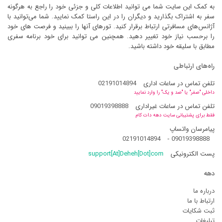
به کمک این سایت شما می توانید اطلاعات کلی و جزئی خود را راجع به هرگونه
سفر به اشتراک بگذارید و دیگران را در این راستا کمک نمایید. شما می‌توانید با
آژانس‌های مسافرتی ارتباط برقرار کنید. تورهای آنها را ببینید و فرصت های خود
را برحسب نیاز خود تغییر دهید. همچنین می توانید برای خود برنامه سفری
مطابق با سلیقه خود داشته باشید.
راه‌های ارتباطی
تلفن تماس در ساعات اداری
02191014894
داخلی "صفر" یا "صد و یک" را وارد نمایید
تلفن تماس در ساعات غیراداری
09019398888
فقط برای پشتیبانی سایت دهه دات کام
پیامرسان واتساپ
02191014894
-
09019398888
پست الکترونیکی
support[At]Deheh[Dot]com
دهه
درباره ما
ارتباط با ما
ثبت شکایات
تبلیغات