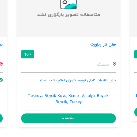
بیسیک پارادیز
/ 10
بیسیک
اربران اعلام نشده است
بالکن
استخر خصوصی
اینترن
si No. 43, Beycik, Beycik, Turkey,
Tekirova Beycik Koyu, Keme
07980
Beycik, Tu
مشاهده
مشاهده