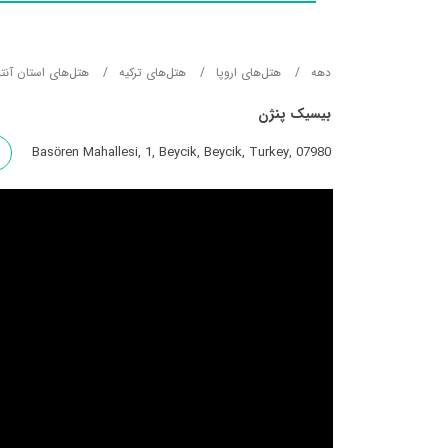
دهه
هتل‌های اروپا
هتل‌های ترکیه
هتل‌های استان آنتال
بیسیک پنژن
Basören Mahallesi, 1, Beycik, Beycik, Turkey, 07980