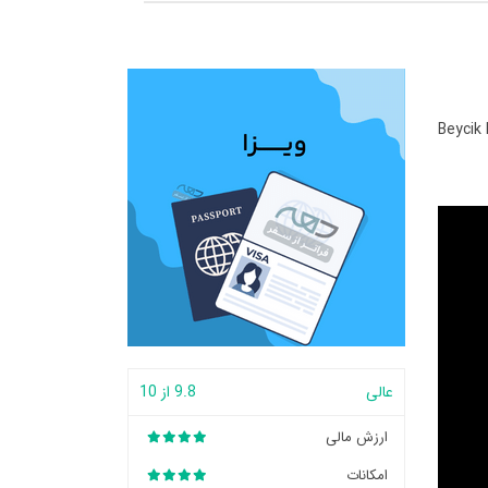
Beycik
عالی
9.8 از 10
ارزش مالی
امکانات