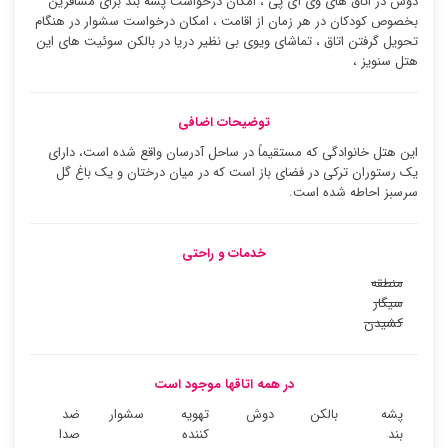
دوش در اتاق های وی آی پی ، امکان درخواست پشه بند برای مسافرین
بخصوص کودکان در هر زمان از اقامت ، امکان درخواست سشوار در هنگام
تحویل گرفتن اتاق ، تماشای ویوی بی نظیر دریا در بالکن سوئیت ‌های این
هتل سنویز ،
توضیحات اضافی
این هتل خانوادگی که مستقیماً در ساحل آدرسان واقع شده است، دارای
یک رستوران ترکی در فضای باز است که در میان درختان و یک باغ گل
سرسبز احاطه شده است.
خدمات و راحتی
منطقه
سیگار
کشیدن
در همه اتاقها موجود است
پشه
بالکن
دوش
تهویه
سشوار
ضد
بند
کننده
صدا