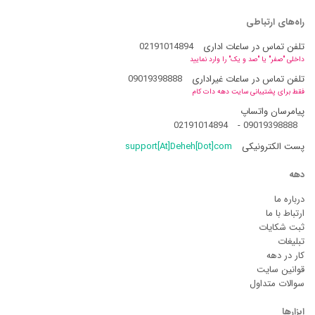
راه‌های ارتباطی
تلفن تماس در ساعات اداری
02191014894
داخلی "صفر" یا "صد و یک" را وارد نمایید
تلفن تماس در ساعات غیراداری
09019398888
فقط برای پشتیبانی سایت دهه دات کام
پیامرسان واتساپ
02191014894
-
09019398888
پست الکترونیکی
support[At]Deheh[Dot]com
دهه
درباره ما
ارتباط با ما
ثبت شکایات
تبلیغات
کار در دهه
قوانین سایت
سوالات متداول
ابزارها