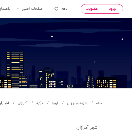
ورود
عضویت
دهه
صفحات اصلی
راهنما
آدرازا
دهه
شهرهای جهان
اروپا
ترکیه
آدرازان
شهر آدرازان