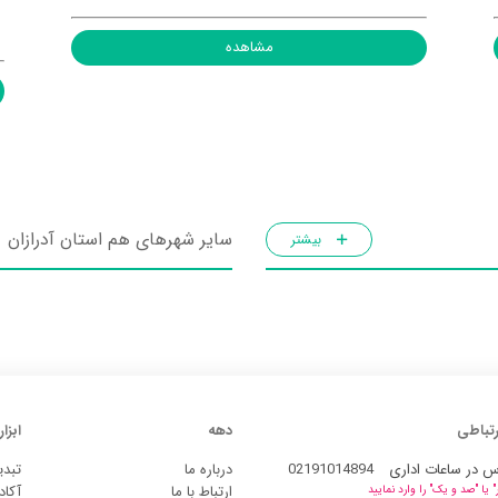
مشاهده
سایر شهرهای هم استان آدرازان
بیشتر
رتباطی
دهه
ابزار
س در ساعات اداری
02191014894
درباره ما
تبدی
ارتباط با ما
آکاد
یا "صد و یک" را وارد نمایید