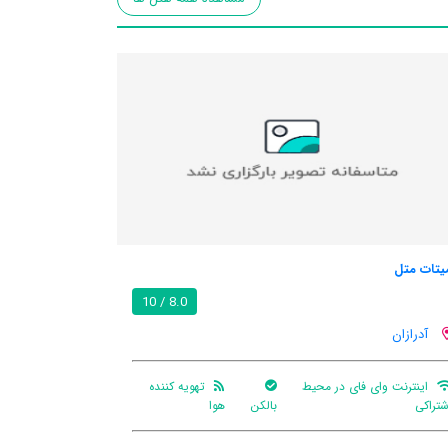
یتات متل
8.0 / 10
آدرازان
اینترنت وای فای در محیط
تهویه کننده
شتراکی
بالکن
هوا