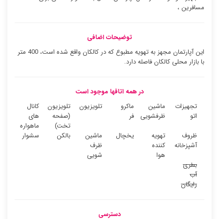
مسافرین ،
توضیحات اضافی
این آپارتمان مجهز به تهویه مطبوع که در کالکان واقع شده است، 400 متر
با بازار محلی کالکان فاصله دارد.
در همه اتاقها موجود است
تجهیزات
ماشین
ماکرو
تلویزیون
تلویزیون
کانال
اتو
ظرفشویی
فر
(صفحه
های
تخت)
ماهواره
ظروف
تهویه
یخچال
ماشین
بالکن
سشوار
آشپزخانه
کننده
ظرف
هوا
شویی
بطری
آب
رایگان
دسترسی