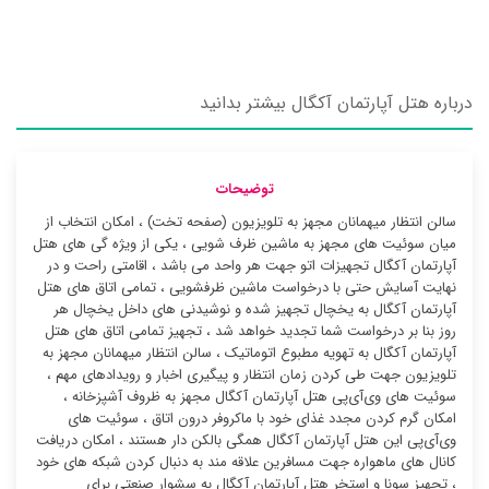
درباره هتل آپارتمان آکگال بیشتر بدانید
توضیحات
سالن انتظار میهمانان مجهز به تلویزیون (صفحه تخت) ، امکان انتخاب از
میان سوئیت ‌های مجهز به ماشین ظرف شویی ، یکی از ویژه گی های هتل
آپارتمان آکگال تجهیزات اتو جهت هر واحد می باشد ، اقامتی راحت و در
نهایت آسایش حتی با درخواست ماشین ظرفشویی ، تمامی اتاق های هتل
آپارتمان آکگال به یخچال تجهیز شده و نوشیدنی های داخل یخچال هر
روز بنا بر درخواست شما تجدید خواهد شد ، تجهیز تمامی اتاق های هتل
آپارتمان آکگال به تهویه مطبوع اتوماتیک ، سالن انتظار میهمانان مجهز به
تلویزیون جهت طی کردن زمان انتظار و پیگیری اخبار و رویدادهای مهم ،
سوئیت ‌های وی‌آی‌پی هتل آپارتمان آکگال مجهز به ظروف آشپزخانه ،
امکان گرم کردن مجدد غذای خود با ماکروفر درون اتاق ، سوئیت ‌های
وی‌آی‌پی این هتل آپارتمان آکگال همگی بالکن دار هستند ، امکان دریافت
کانال های ماهواره جهت مسافرین علاقه مند به دنبال کردن شبکه های خود
، تجهیز سونا و استخر هتل آپارتمان آکگال به سشوار صنعتی برای