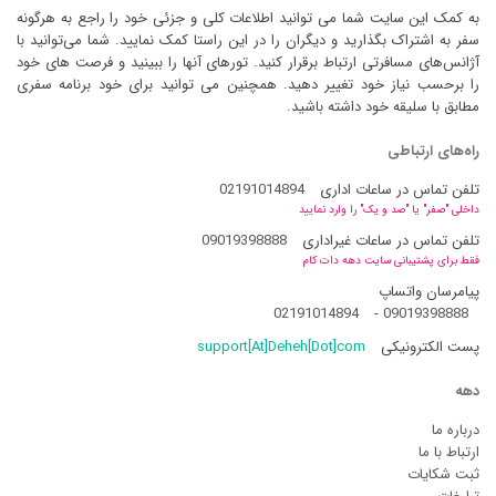
به کمک این سایت شما می توانید اطلاعات کلی و جزئی خود را راجع به هرگونه
سفر به اشتراک بگذارید و دیگران را در این راستا کمک نمایید. شما می‌توانید با
آژانس‌های مسافرتی ارتباط برقرار کنید. تورهای آنها را ببینید و فرصت های خود
را برحسب نیاز خود تغییر دهید. همچنین می توانید برای خود برنامه سفری
مطابق با سلیقه خود داشته باشید.
راه‌های ارتباطی
تلفن تماس در ساعات اداری
02191014894
داخلی "صفر" یا "صد و یک" را وارد نمایید
تلفن تماس در ساعات غیراداری
09019398888
فقط برای پشتیبانی سایت دهه دات کام
پیامرسان واتساپ
02191014894
-
09019398888
پست الکترونیکی
support[At]Deheh[Dot]com
دهه
درباره ما
ارتباط با ما
ثبت شکایات