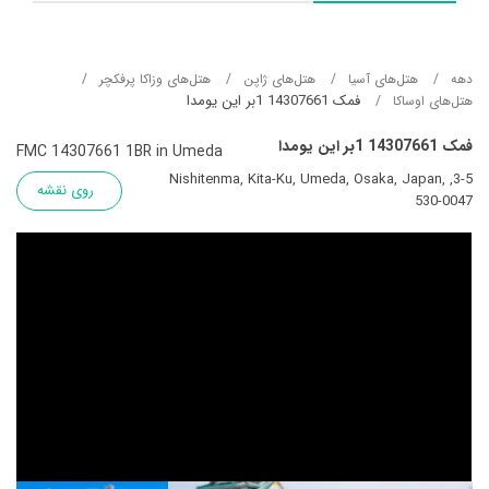
دهه
هتل‌های آسيا
هتل‌های ژاپن
هتل‌های وزاکا پرفکچر
فمک 14307661 1بر این یومدا
هتل‌های اوساکا
فمک 14307661 1بر این یومدا
FMC 14307661 1BR in Umeda
3-5, Nishitenma, Kita-Ku, Umeda, Osaka, Japan,
روی نقشه
530-0047