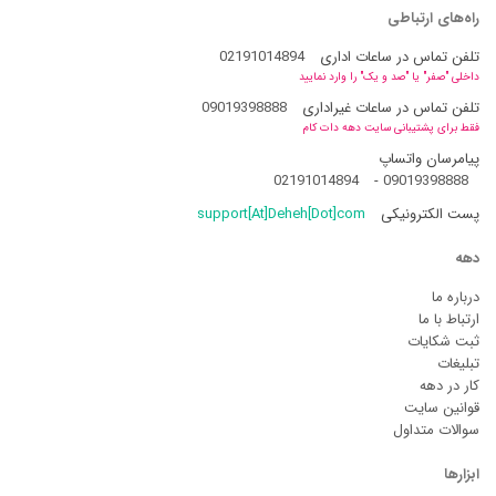
راه‌های ارتباطی
تلفن تماس در ساعات اداری
02191014894
داخلی "صفر" یا "صد و یک" را وارد نمایید
تلفن تماس در ساعات غیراداری
09019398888
فقط برای پشتیبانی سایت دهه دات کام
پیامرسان واتساپ
02191014894
-
09019398888
پست الکترونیکی
support[At]Deheh[Dot]com
دهه
درباره ما
ارتباط با ما
ثبت شکایات
تبلیغات
کار در دهه
قوانین سایت
سوالات متداول
ابزارها