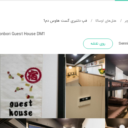
فپ دتنبری گست هاوس دم1
چر
هتل‌های اوساکا
onbori Guest House DM1
روی نقشه