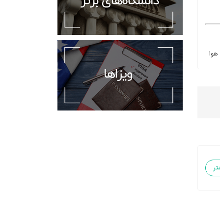
 هوا
تر