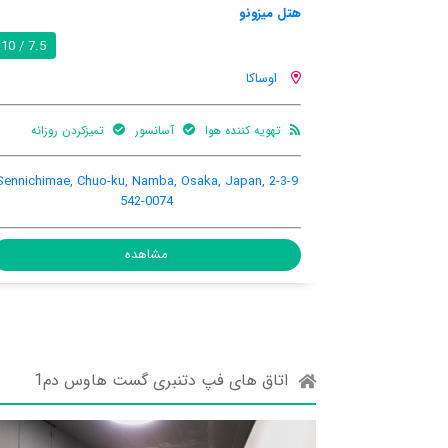
بلو بی ساکاراگاوا اکیما
7.5 / 10
اوساکا
یزکردن روزانه
هنوز اطلاعات کاملی توسط کاربران اعلام نشده است
01 blue bee 2-3-12 Sakuragawa, Naniwa-ku,
2-3-9 Sennichimae, 
Umeda, Osaka, Japan, 5560022
مشاهده
اتاق های فپ دتنبری گست هاوس دم1