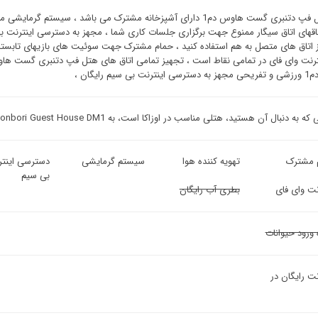
این هتل فپ دتنبری گست هاوس دم1 دارای آشپزخانه مشترک می باشد ،
، اتاقهای اتاق سیگار ممنوع جهت برگزاری جلسات کاری شما ، مجهز به دسترسی اینترنت
از اتاق های متصل به هم استفاده کنید ، حمام مشترک جهت سوئیت ‌های بازیهای تابس
بی سیم رایگان ،
به دنبال آن هستید، هتلی مناسب در اوزاکا است، به FP Dotonbori Guest House DM1 نگاه نکنید.
 مشترک
تهویه کننده هوا
سیستم گرمایشی
دسترسی اینتر
بی سیم
نت وای فای
بطری آب رایگان
 ورود حیوانات
نت رایگان در