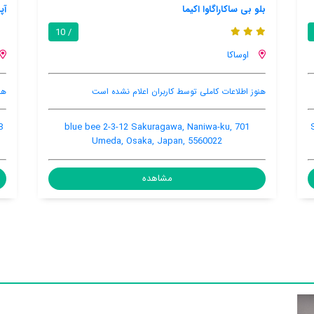
آپارتمان نامبا گاردن هانازنو 302
7.4 / 10
/ 10
اوساکا
هنوز اطلاعات کاملی توسط کاربران اعلام نشده است
1-4-8, Hanazonokita, Nishinari Ward, Osaka, Japan,
7
557-0016
مشاهده