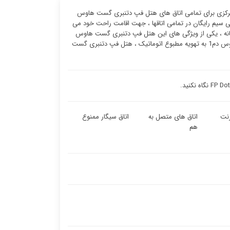
 سیستم گرمایشی مرکزی برای تمامی اتاق های هتل فپ دتنبری گست هاوس
 بی سیم رایگان در تمامی اتاقها ، جهت اقامت راحت خود می
تانه ، یکی از ویژگی های این هتل فپ دتنبری گست هاوس
دم1 اینترنت وای فای در تمامی نقاط است ، تجهیز تمامی اتاق های هتل فپ دتنبری گست هاوس دم1 به تهویه مطبوع اتوماتیک ، هتل فپ دتنبری گست
نت
اتاق های متصل به
اتاق سیگار ممنوع
هم