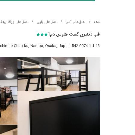
دهه
هتل‌های آسيا
هتل‌های ژاپن
هتل‌های وزاکا پرفک
فپ دتنبری گست هاوس دم1
1-1-13 Sennichimae Chuo-ku, Namba, Osaka, Japan, 542-0074