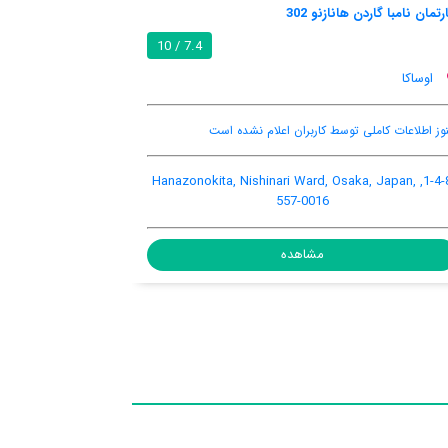
فپ دتنبری گست هاوس دم1
آپارتمان 1 بدروم این شینوزاکا ن33
8.0 / 10
اوساکا
اوساکا
اینترنت رایگان در اتاق
تهویه کننده هوا
هنوز اطلاعات
Shin
1-1-13 Sennichimae Chuo-ku, Namba, Osaka, Japan,
542-0074
مشاهده