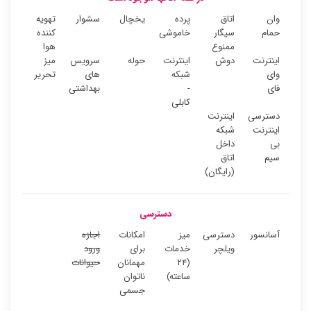
وان
اتاق
پرده
یخچال
سشوار
تهویه
حمام
سیگار
خاموشی
کننده
ممنوع
هوا
اینترنت
دوش
اینترنت
حوله
سرویس
میز
وای
شبکه
های
تحریر
فای
-
بهداشتی
کابلی
دسترسی
اینترنت
اینترنت
شبکه
بی
داخل
سیم
اتاق
(رایگان)
دسترسی
آسانسور
دسترسی
میز
امکانات
اجازه
ویلچر
خدمات
برای
ورود
(۲۴
مهمانان
حیوانات
ساعته)
ناتوان
جسمی