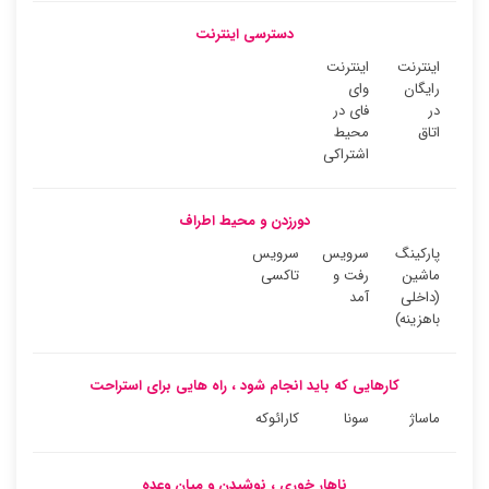
دسترسی اینترنت
اینترنت
اینترنت
رایگان
وای
در
فای در
اتاق
محیط
اشتراکی
دورزدن و محیط اطراف
پارکینگ
سرویس
سرویس
ماشین
رفت و
تاکسی
(داخلی
آمد
باهزینه)
کارهایی که باید انجام شود ، راه هایی برای استراحت
ماساژ
سونا
کارائوکه
ناهار خوری ، نوشیدن و میان وعده