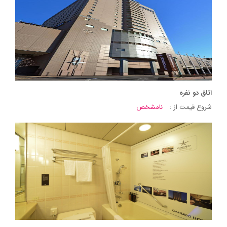
اتاق دو نفره
شروع قیمت از :
نامشخص