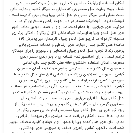
امکان استفاده از پارکینگ ماشین (داخلی با هزینه) جهت کنفرانس های
شما ، جهت رعایت حال مسافرینی که تمایلی به سیگار کشیدن ندارند اتاقی
تحت عنوان اتاق سیگار ممنوع در هتل کاندو چیبا پیش بینی گردیده است ،
کیوسک فروش اتوماتیک مستقر در لابی جهت راحتی مسافرین گرامی ،
سوئیت ‌های وی‌آی‌پی با حمام اختصاصی و وان حمام ، تجهیز تمامی اتاق
های هتل کاندو چیبا به اینترنت شبکه داخل اتاق (رایگان) ، امکان برگزاری
مسابقه کارائوکه در کازینو هتل کاندو چیبا ، کارمندان میز پذیرش (۲۴
ساعته) هتل کاندو چیبا از مهارت های ارتباطی و خدمات مشتری بالایی
برخوردارند تا تجربه هتل کاندو چیبای استثنایی و دلپذیری را برای مهمانان
فراهم کنند. ، دارای آسانسور تمام شیشه ای با ویو زیبای بسیار زیبای
محوطه ، امکان استفاده رختشوی خانه هتل کاندو چیبا برای تمامی
مسافرین هتل کاندو چیبا ، دسترسی ویلچر جهت تردد آسان مسافرین
گرامی ، سرویس تمیزکردن روزانه جهت تمامی اتاق های هتل کاندو چیبا ،
سرویس تاکسی طرف قرارداد با هتل کاندو چیبا برای راحتی مسافرین
گرامی ، اینترنت بی سیم در مناطق عمومی با آی پی اختصاصی هر مسافر ،
تهویه مطبوع جهت ایجاد دمای آسایش و آرامش شما در هنگام اقامت در
هتل کاندو چیبا ، اتاقهای وی‌آی‌پی مجهز به سونا ، جهت راحتی حال
مسافرین گرامی اتاق سیگار در هتل کاندو چیبا پیش بینی شده ، یکی از
ویژه گی های این هتل کاندو چیبا دسترسی اینترنت بی سیم رایگان در
تمامی نقاط است ، امکان دریافت ماساژ تایلندی برای میهمانان گرامی ،
تمامی اتاق های هتل کاندو چیبا با چندین نوع حوله با کاربرد مختلف تجهیز
شده است ، تجهیز تمامی راهروی طبقات به سرویس های بهداشتی ،