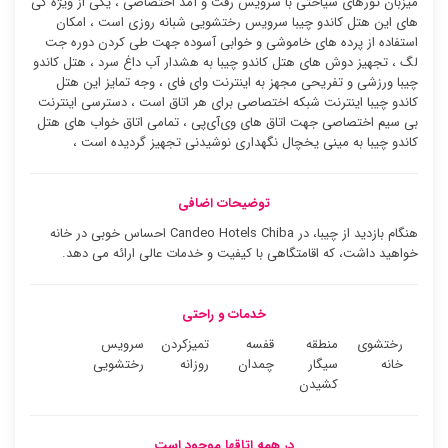
میزبان تورهای سیاحتی با سرویس رفت و آمد اختصاصی ، یکی از ویژه گی
های این هتل کاندو چیبا سرویس رختشویی شبانه روزی است ، امکان
استفاده از پرده های خاموشی و خوابی آسوده جهت طی کردن دوره جت
لگ ، تجهیز دوش های هتل کاندو چیبا به هشدار آب داغ سرد ، هتل کاندو
چیبا ورزشی و تفریحی مجهز به اینترنت وای فای ، وجه تمایز این هتل
کاندو چیبا اینترنت شبکه اختصاصی برای هر اتاق است ، دسترسی اینترنت
بی سیم اختصاصی جهت اتاق های وی‌آی‌پی ، تمامی اتاق خواب های هتل
کاندو چیبا به مینی یخچال نگهداری نوشیدنی تجهیز گردیده است ،
توضیحات اضافی
هنگام بازدید از چیبا، در Candeo Hotels Chiba احساس خوبی در خانه
خواهید داشت، که اقامتگاهی با کیفیت و خدمات عالی ارائه می دهد.
خدمات و راحتی
رختشوی
منطقه
قفسه
تمیزکردن
سرویس
خانه
سیگار
چمدان
روزانه
رختشویی
کشیدن
در همه اتاقها موجود است