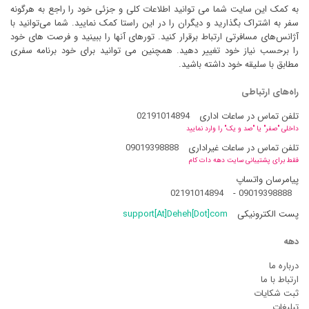
به کمک این سایت شما می توانید اطلاعات کلی و جزئی خود را راجع به هرگونه
سفر به اشتراک بگذارید و دیگران را در این راستا کمک نمایید. شما می‌توانید با
آژانس‌های مسافرتی ارتباط برقرار کنید. تورهای آنها را ببینید و فرصت های خود
را برحسب نیاز خود تغییر دهید. همچنین می توانید برای خود برنامه سفری
مطابق با سلیقه خود داشته باشید.
راه‌های ارتباطی
تلفن تماس در ساعات اداری
02191014894
داخلی "صفر" یا "صد و یک" را وارد نمایید
تلفن تماس در ساعات غیراداری
09019398888
فقط برای پشتیبانی سایت دهه دات کام
پیامرسان واتساپ
02191014894
-
09019398888
پست الکترونیکی
support[At]Deheh[Dot]com
دهه
درباره ما
ارتباط با ما
ثبت شکایات
تبلیغات