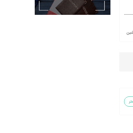
شین
تر