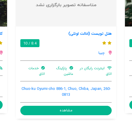
کاپتاون ریزورت
آ
/ 10
چیبا
تهویه کننده هوا
چشمه آب گرم
اتاق جدا
ه
3814-20, Nakahara, Misaki-cho, Isumi-shi,, Isumi,
C
Chiba, Japan, 299-4502
مشاهده