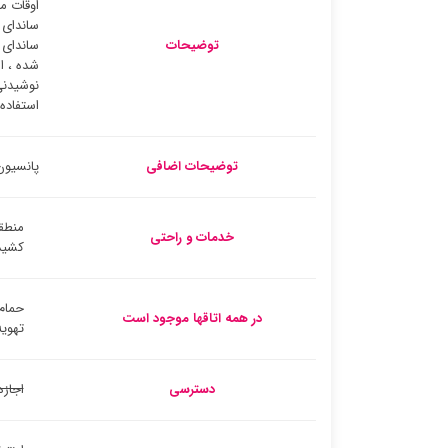
اوقات م
ساندای 
توضیحات
ساندای 
شده ، ا
نوشیدنی
استفاده
توضیحات اضافی
پانسیون
منطق
خدمات و راحتی
کشید
حمام
در همه اتاقها موجود است
تهویه
دسترسی
اجازه