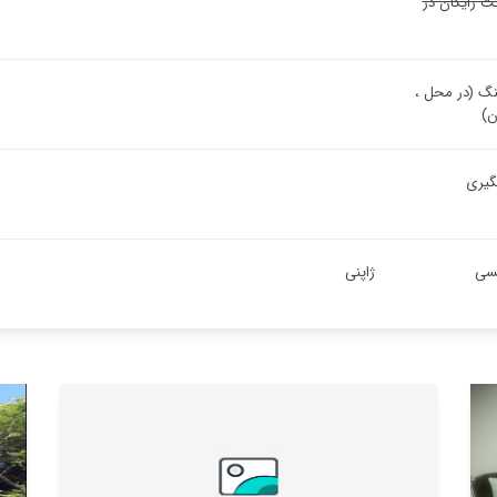
نت رایگان در
نگ (در محل ،
ن)
گیری
یسی
ژاپنی