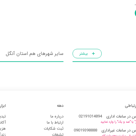
سایر شهرهای هم استان آنگل
بیشتر
رتباطی
دهه
ابزار
س در ساعات اداری
02191014894
درباره ما
تبدی
ارتباط با ما
آکاد
یا "صد و یک" را وارد نمایید
ثبت شکایات
هزین
س در ساعات غیراداری
09019398888
تبلیغات
زند
شتیبانی سایت دهه دات کام