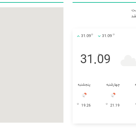
ست
31.09
31.09
31.09
چهارشنبه
پنجشنبه
19.26
21.19