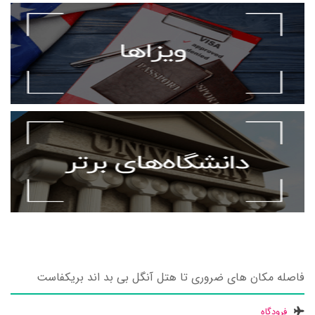
فاصله مکان های ضروری تا هتل آنگل بی بد اند بریکفاست
فرودگاه