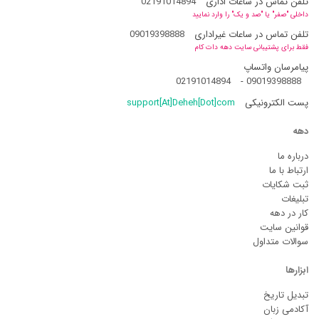
تلفن تماس در ساعات اداری
02191014894
داخلی "صفر" یا "صد و یک" را وارد نمایید
تلفن تماس در ساعات غیراداری
09019398888
فقط برای پشتیبانی سایت دهه دات کام
پیامرسان واتساپ
02191014894
-
09019398888
پست الکترونیکی
support[At]Deheh[Dot]com
دهه
درباره ما
ارتباط با ما
ثبت شکایات
تبلیغات
کار در دهه
قوانین سایت
سوالات متداول
ابزارها
تبدیل تاریخ
آکادمی زبان