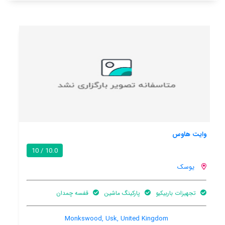
هتل دی نیو کورت
8.6 / 10
یوسک
هنوز اطلاعات کاملی توسط کاربران اعلام نشده است
62 Maryport Street, Usk, Usk, United Kingdom, NP15 1AD