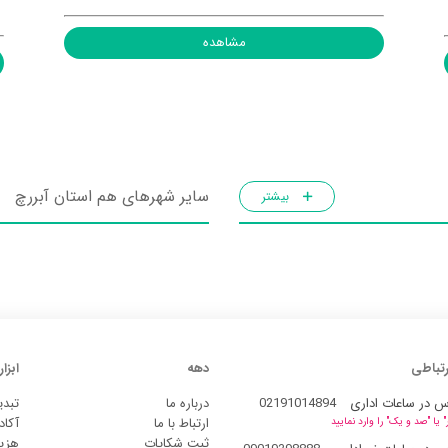
مشاهده
سایر شهرهای هم استان آبررچ
بیشتر
رتباطی
دهه
ابزار
س در ساعات اداری
02191014894
درباره ما
تبدی
ارتباط با ما
آکاد
یا "صد و یک" را وارد نمایید
ثبت شکایات
هزین