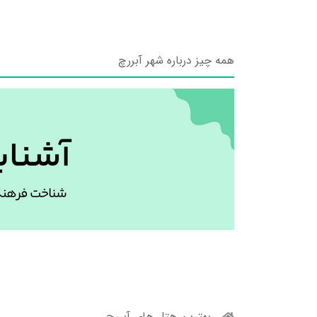
همه چیز درباره شهر آبررچ
بهترین هتل های آبررچ