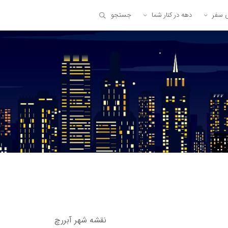
ی سفر
دهه در کنار شما
جستجو
نقشه شهر آبررچ