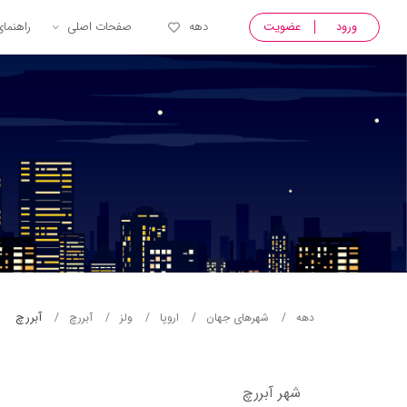
ورود
عضویت
دهه
صفحات اصلی
راهنما
آبررچ
دهه
شهرهای جهان
اروپا
ولز
آبررچ
شهر آبررچ