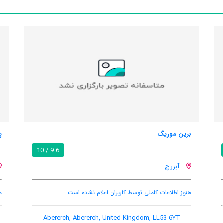
برین موریگ
پ
9.6 / 10
آبررچ
هنوز اطلاعات کاملی توسط کاربران اعلام نشده است
ه
Abererch, Abererch, United Kingdom, LL53 6YT