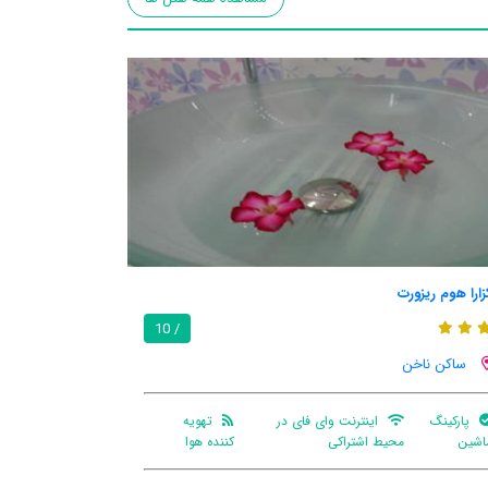
زارا هوم ریزورت
/ 10
ساکن ناخن
پارکینگ
اینترنت وای فای در
تهویه
اشین
محیط اشتراکی
کننده هوا