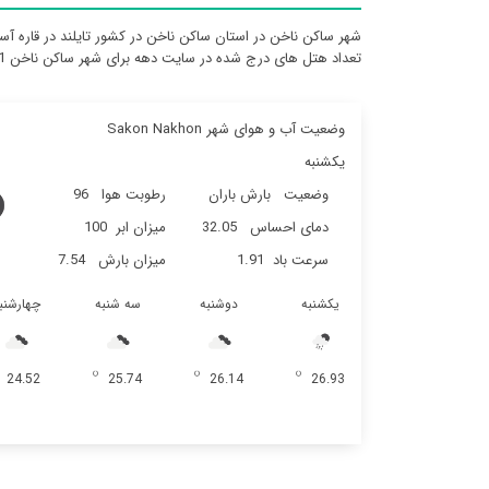
شهر ساکن ناخن در استان ساکن ناخن در کشور تایلند در قاره آس
تعداد هتل های درج شده در سایت دهه برای شهر ساکن ناخن 41 می باشد
وضعیت آب و هوای شهر Sakon Nakhon
یکشنبه
وضعیت
بارش باران
رطوبت هوا
96
دمای احساس
32.05
میزان ابر
100
سرعت باد
1.91
میزان بارش
7.54
یکشنبه
دوشنبه
سه شنبه
چهارشنب
24.52
25.74
26.14
26.93