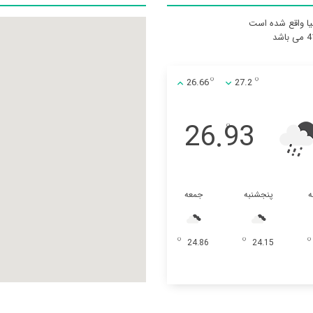
يا واقع شده است
26.66
27.2
26.93
ه
پنجشنبه
جمعه
24.86
24.15