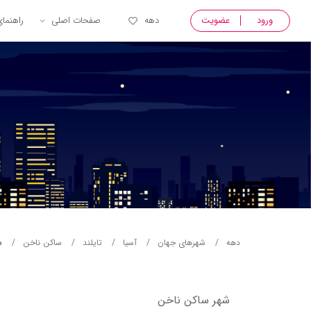
ورود
عضویت
دهه
صفحات اصلی
راهنما
س
دهه
شهرهای جهان
آسيا
تایلند
ساکن ناخن
شهر ساکن ناخن