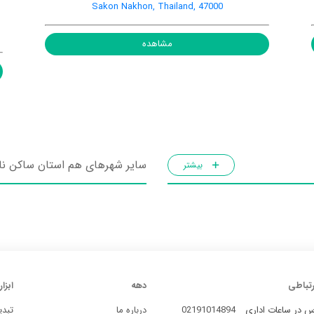
Sakon Nakhon, Thailand, 47000
مشاهده
سایر شهرهای هم استان ساکن ن
بیشتر
رتباطی
دهه
ابزار
س در ساعات اداری
02191014894
درباره ما
تبدی