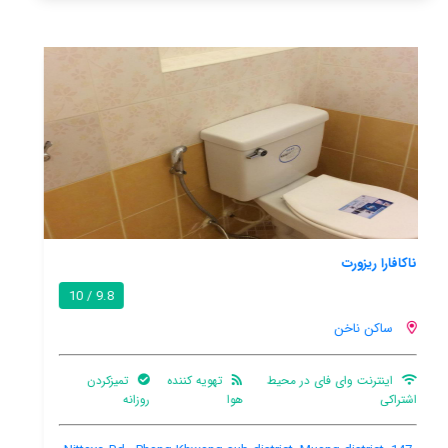
دی کانتری فارم ریزورت اند هوم ستای
/ 10
ساکن ناخن
هنوز اطلاعات کاملی توسط کاربران اعلام نشده است
167 Moo 5 That-thong, Sawang Daen Din, Sakon Nakhon,