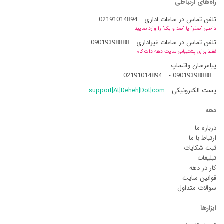
راه‌های ارتباطی
تلفن تماس در ساعات اداری
02191014894
داخلی "صفر" یا "صد و یک" را وارد نمایید
تلفن تماس در ساعات غیراداری
09019398888
فقط برای پشتیبانی سایت دهه دات کام
پیامرسان واتساپ
02191014894
-
09019398888
پست الکترونیکی
support[At]Deheh[Dot]com
دهه
درباره ما
ارتباط با ما
ثبت شکایات
تبلیغات
کار در دهه
قوانین سایت
سوالات متداول
ابزارها