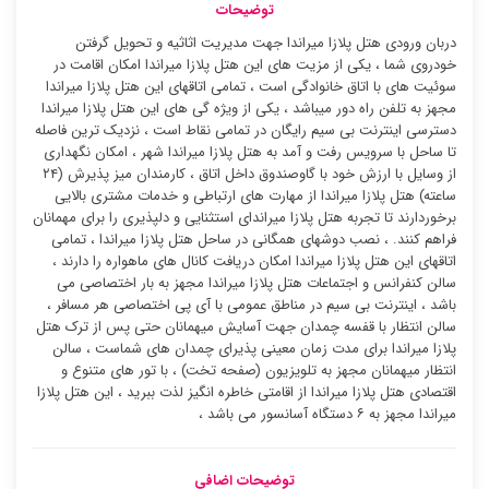
توضیحات
دربان ورودی هتل پلازا میراندا جهت مدیریت اثاثیه و تحویل گرفتن
خودروی شما ، یکی از مزیت های این هتل پلازا میراندا امکان اقامت در
سوئیت ‌های با اتاق خانوادگی است ، تمامی اتاقهای این هتل پلازا میراندا
مجهز به تلفن راه دور میباشد ، یکی از ویژه گی های این هتل پلازا میراندا
دسترسی اینترنت بی سیم رایگان در تمامی نقاط است ، نزدیک ترین فاصله
تا ساحل با سرویس رفت و آمد به هتل پلازا میراندا شهر ، امکان نگهداری
از وسایل با ارزش خود با گاوصندوق داخل اتاق ، کارمندان میز پذیرش (۲۴
ساعته) هتل پلازا میراندا از مهارت های ارتباطی و خدمات مشتری بالایی
برخوردارند تا تجربه هتل پلازا میراندای استثنایی و دلپذیری را برای مهمانان
فراهم کنند. ، نصب دوشهای همگانی در ساحل هتل پلازا میراندا ، تمامی
اتاقهای این هتل پلازا میراندا امکان دریافت کانال های ماهواره را دارند ،
سالن کنفرانس و اجتماعات هتل پلازا میراندا مجهز به بار اختصاصی می
باشد ، اینترنت بی سیم در مناطق عمومی با آی پی اختصاصی هر مسافر ،
سالن انتظار با قفسه چمدان جهت آسایش میهمانان حتی پس از ترک هتل
پلازا میراندا برای مدت زمان معینی پذیرای چمدان های شماست ، سالن
انتظار میهمانان مجهز به تلویزیون (صفحه تخت) ، با تور های متنوع و
اقتصادی هتل پلازا میراندا از اقامتی خاطره انگیز لذت ببرید ، این هتل پلازا
میراندا مجهز به ۶ دستگاه آسانسور می باشد ،
توضیحات اضافی