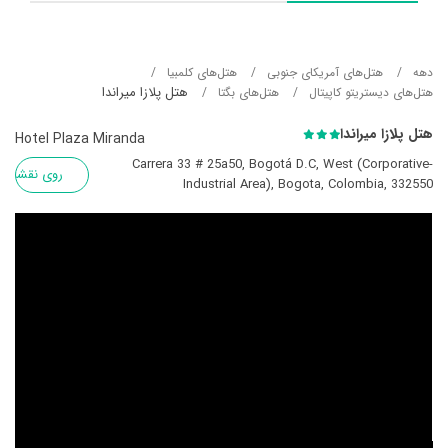
دهه
هتل‌های آمریکای جنوبی
هتل‌های کلمبیا
هتل پلازا میراندا
هتل‌های دیستریتو کاپیتال
هتل‌های بگتا
هتل پلازا میراندا
Hotel Plaza Miranda
Carrera 33 # 25a50, Bogotá D.C, West (Corporative-
روی نقشه
Industrial Area), Bogota, Colombia, 332550