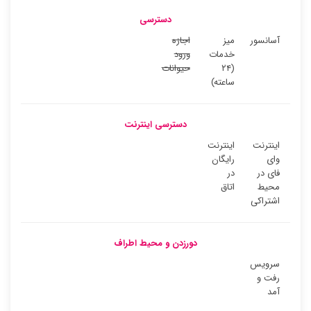
دسترسی
آسانسور
میز
اجازه
خدمات
ورود
(۲۴
حیوانات
ساعته)
دسترسی اینترنت
اینترنت
اینترنت
وای
رایگان
فای در
در
محیط
اتاق
اشتراکی
دورزدن و محیط اطراف
سرویس
رفت و
آمد