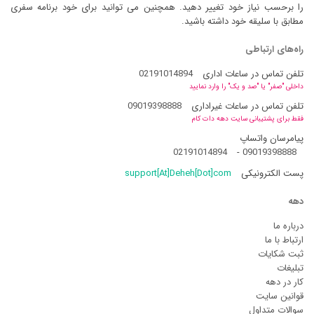
را برحسب نیاز خود تغییر دهید. همچنین می توانید برای خود برنامه سفری
مطابق با سلیقه خود داشته باشید.
راه‌های ارتباطی
تلفن تماس در ساعات اداری
02191014894
داخلی "صفر" یا "صد و یک" را وارد نمایید
تلفن تماس در ساعات غیراداری
09019398888
فقط برای پشتیبانی سایت دهه دات کام
پیامرسان واتساپ
02191014894
-
09019398888
پست الکترونیکی
support[At]Deheh[Dot]com
دهه
درباره ما
ارتباط با ما
ثبت شکایات
تبلیغات
کار در دهه
قوانین سایت
سوالات متداول