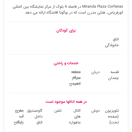
Miranda Plaza Corferias در فاصله 6 بلوک از مرکز نمایشگاه بین المللی
کورفریاس، هتلی مدرن است که در بوگوتا اقامتگاه ارائه می دهد.
برای کودکان
اتاق
خانوادگی
خدمات و راحتی
قفسه
دربان
منطقه
چمدان
سیگار
کشیدن
در همه اتاقها موجود است
تلویزیون
دوش
کانال
تلفن
گاوصندوق
بطری
(صفحه
های
داخل
آب
تخت)
ماهواره
اتاق
رایگان