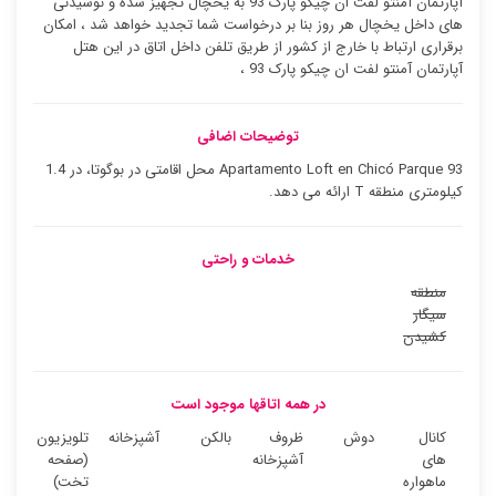
آپارتمان آمنتو لفت ان چیکو پارک 93 به یخچال تجهیز شده و نوشیدنی
های داخل یخچال هر روز بنا بر درخواست شما تجدید خواهد شد ، امکان
برقراری ارتباط با خارج از کشور از طریق تلفن داخل اتاق در این هتل
آپارتمان آمنتو لفت ان چیکو پارک 93 ،
توضیحات اضافی
Apartamento Loft en Chicó Parque 93 محل اقامتی در بوگوتا، در 1.4
کیلومتری منطقه T ارائه می دهد.
خدمات و راحتی
منطقه
سیگار
کشیدن
در همه اتاقها موجود است
کانال
دوش
ظروف
بالکن
آشپزخانه
تلویزیون
های
آشپزخانه
(صفحه
ماهواره
تخت)