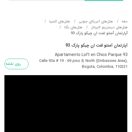
دهه
هتل‌های آمریکای جنوبی
هتل‌های کلمبیا
هتل‌های دیستریتو کاپیتال
هتل‌های بگتا
آپارتمان آمنتو لفت ان چیکو پارک 93
آپارتمان آمنتو لفت ان چیکو پارک 93
Apartamento Loft en Chico Parque 93
Calle 93a # 19 - 69 piso 8, North (Embassies Area),
روی نقشه
Bogota, Colombia, 110221