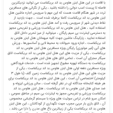
با اقامت در این هتل ابنزر هاوس بد اند بریکفاست می توانید نزدیکترین
فاصله تا پیست اسب دوانی را داشته باشید ، یکی از نگرانی های مسافرین
تردد در شهر هنگام اقامت هست که این مهم با سرویس اجاره ماشین هتل
ابنزر هاوس بد اند بریکفاست کاملا برطرف شده است. ، جهت بازدید از
نقاط دیدنی شهر از سرویس رفت و آمد هتل ابنزر هاوس بد اند بریکفاست
استفاده کنید ، هتل ابنزر هاوس بد اند بریکفاست ورزشی و تفریحی مجهز
به دسترسی اینترنت بی سیم رایگان ، میتوانید از میز تحریر داخل اتاق
استفاده نمایید ، پارکینگ ماشین جهت کلیه میهمانان هتل ابنزر هاوس بد
اند بریکفاست ، اجازه ورود حیوانات به محیط لابی و آسانسورها ، ورزش
های آبی (غیر موتوری) رایگان ویژه مسافرین هتل ابنزر هاوس بد اند
بریکفاست ، یکی از مزیت های این هتل ابنزر هاوس بد اند بریکفاست اتاق
سیگار مجزای آن است ، تمامی اتاق های هتل ابنزر هاوس بد اند
بریکفاست به دستگاه تهویه مطبوع تجهیز شده است ، خدمات فرودگاهی
ویژه مسافرین دفعه اولی هتل ابنزر هاوس بد اند بریکفاست ، یکی از
مزیت های این هتل ابنزر هاوس بد اند بریکفاست زمین گلف (با طول ۳
کیلومتر) اختصاصی آن است ، این هتل ابنزر هاوس بد اند بریکفاست برای
هر طبقه کتابخانه جداگانه ای در نظر گرفته است ، سالن ورزشی ایزوله و
ضد صدای هتل ابنزر هاوس بد اند بریکفاست ، هتل ابنزر هاوس بد اند
بریکفاست ورزشی و تفریحی مجهز به اینترنت بی سیم در مناطق عمومی ،
امکان سرو شام در تراس سوئیت ‌های ویژه با سیستم گرمایشی مخصوص
آن ، اتاق بازی بار مربی مجرب جهت نگهداری از کودکانتان ، این هتل ابنزر
هاوس بد اند بریکفاست یکی از زیباترین باغ های مدرن را دارا می باشد ،