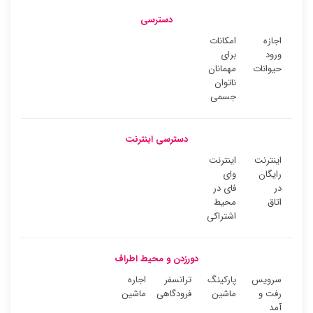
دسترسی
اجازه
امکانات
ورود
برای
حیوانات
مهمانان
ناتوان
جسمی
دسترسی اینترنت
اینترنت
اینترنت
رایگان
وای
در
فای در
اتاق
محیط
اشتراکی
دورزدن و محیط اطراف
سرویس
پارکینگ
ترانسفر
اجاره
رفت و
ماشین
فرودگاهی
ماشین
آمد