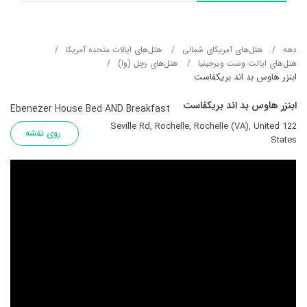
دهه
هتل‌های آمریکای شمالی
هتل‌های ایالات متحده آمریکا
هتل‌های ایالت وست ویرجینیا
هتل‌های رچل (وا)
ابنزر هاوس بد اند بریکفاست
ابنزر هاوس بد اند بریکفاست
Ebenezer House Bed AND Breakfast
122 Seville Rd, Rochelle, Rochelle (VA), United
روی نقشه
States