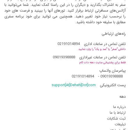
سفر به اشتراک بگذارید و دیگران را در این راستا کمک نمایید. شما می‌توانید با
آژانس‌های مسافرتی ارتباط برقرار کنید. تورهای آنها را ببینید و فرصت های خود
را برحسب نیاز خود تغییر دهید. همچنین می توانید برای خود برنامه سفری
مطابق با سلیقه خود داشته باشید.
راه‌های ارتباطی
تلفن تماس در ساعات اداری
02191014894
داخلی "صفر" یا "صد و یک" را وارد نمایید
تلفن تماس در ساعات غیراداری
09019398888
فقط برای پشتیبانی سایت دهه دات کام
پیامرسان واتساپ
02191014894
-
09019398888
پست الکترونیکی
support[At]Deheh[Dot]com
دهه
درباره ما
ارتباط با ما
ثبت شکایات
تبلیغات