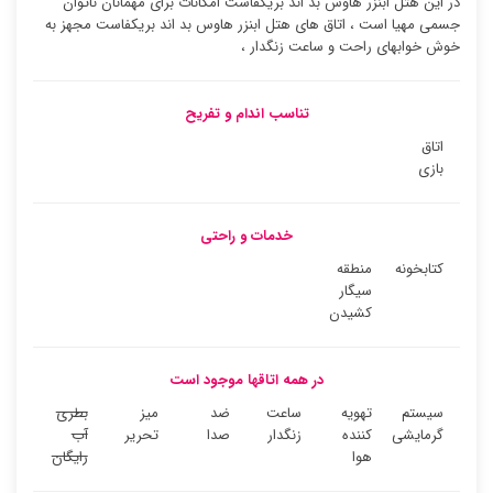
در این هتل ابنزر هاوس بد اند بریکفاست امکانات برای مهمانان ناتوان
جسمی مهیا است ، اتاق های هتل ابنزر هاوس بد اند بریکفاست مجهز به
خوش خوابهای راحت و ساعت زنگدار ،
تناسب اندام و تفریح
اتاق
بازی
خدمات و راحتی
کتابخونه
منطقه
سیگار
کشیدن
در همه اتاقها موجود است
سیستم
تهویه
ساعت
ضد
میز
بطری
گرمایشی
کننده
زنگدار
صدا
تحریر
آب
هوا
رایگان