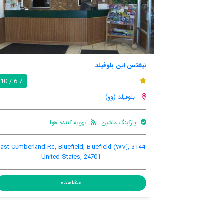
اکنمی این بلوفیلد
7.5 / 10
6.7 / 10
بلوفیلد (وو)
پارکینگ
تهویه کننده
اینترنت رایگان د
ماشین
هوا
اتاق
3144 East Cumberla
 E. Cumberland Road, Bluefield, Bluefield (WV),
U
United States, 24701
مشاهده