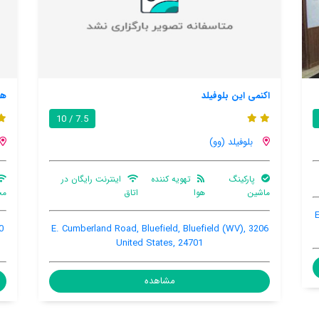
هتل کالیتی اند کنفرنس سنتر بلوفیلد
7.9 / 10
بلوفیلد (وو)
ر
اینترنت وای فای در
پارکینگ
اینترنت
محیط اشتراکی
ماشین
رایگان در اتاق
3350 Big Laurel Highway , Bluefield, Bluefield (WV),
3206
United States, 24701
مشاهده