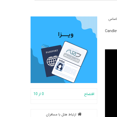
ناساس
Candle
افتضاح
0 از 10
ارتباط هتل با مسافران