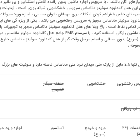
یازهای آنان باشند. ، با سرویس اجاره ماشین بدون راننده اقامتی استثنایی و بی نظیر د
این هتل کاندلوود سوئیتز ماناساس سرویس خشکشویی شبانه روزی است ، اینترنت بی
میهمانان خاص با فراهم کردن امکانات برای مهمانان ناتوان جسمی ، اجازه ورود حیوانا
دلوود سوئیتز ماناساس مجهز به سرویس رختشویی می باشد ، یکی از ویژه گی های ای
در تمامی نقاط است ، باغ ویلا های هتل کاندلوود سوئیتز ماناساس مجهز به تجهیزات بار
پارکینگ ماشین رایگان استفاده کنید ، با سیستم PMS جامع هت
(سریع) بدون معطلی و انجام مراحل وقت گیر از هتل کاندلوود سوئیتز ماناساس خارج شو
حوطه ،
وئیت های بزرگ با Wi-Fi رایگان و آشپزخانه کامل ارائه می کند.
س رختشویی
خشکشویی
منطقه سیگار
کشیدن
 آب رایگان
میز خدمات (۲۴
ورود و خروج
آسانسور
اجازه ورود حی
)
(سریع)