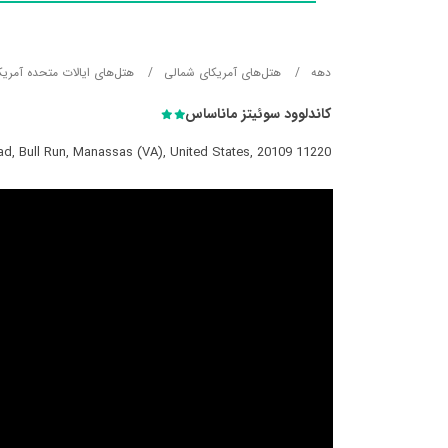
دهه
هتل‌های آمریکای شمالی
هتل‌های ایالات متحده آمریک
کاندلوود سوئیتز ماناساس
11220 Balls Ford Road, Bull Run, Manassas (VA), United States, 20109