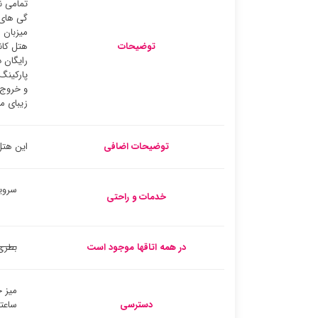
تمامی ن
گی های 
میزبان 
توضیحات
هتل کان
رایگان 
و خروج 
زیبای م
توضیحات اضافی
این هتل تنها 2.6 مایل از پارک ملی میدان نبرد ملی ماناساس فاصله دارد و س
سروی
خدمات و راحتی
در همه اتاقها موجود است
بطری
دسترسی
ساعته