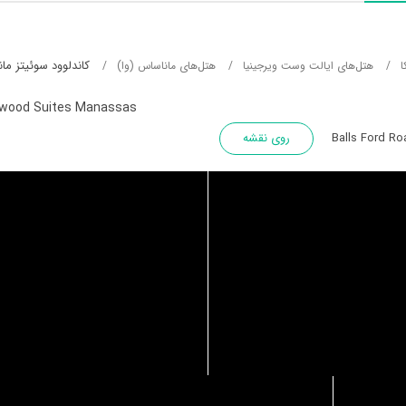
کاندلوود سوئیتز ما
ا
هتل‌های ایالت وست ویرجینیا
هتل‌های ماناساس (وا)
wood Suites Manassas
روی نقشه