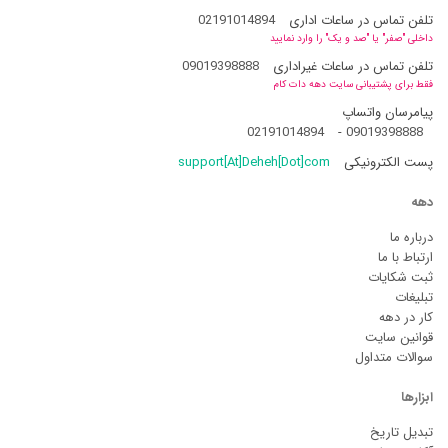
تلفن تماس در ساعات اداری
02191014894
داخلی "صفر" یا "صد و یک" را وارد نمایید
تلفن تماس در ساعات غیراداری
09019398888
فقط برای پشتیبانی سایت دهه دات کام
پیامرسان واتساپ
02191014894
-
09019398888
پست الکترونیکی
support[At]Deheh[Dot]com
دهه
درباره ما
ارتباط با ما
ثبت شکایات
تبلیغات
کار در دهه
قوانین سایت
سوالات متداول
ابزارها
تبدیل تاریخ