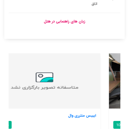
اتاق
زبان های راهنمایی در هتل
ایبیس منترری وال
7.6 / 10