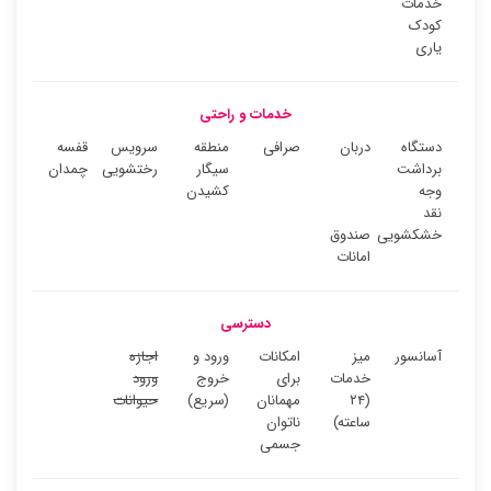
خدمات
کودک
یاری
خدمات و راحتی
دستگاه
دربان
صرافی
منطقه
سرویس
قفسه
برداشت
سیگار
رختشویی
چمدان
وجه
کشیدن
نقد
خشکشویی
صندوق
امانات
دسترسی
آسانسور
میز
امکانات
ورود و
اجازه
خدمات
برای
خروج
ورود
(۲۴
مهمانان
(سریع)
حیوانات
ساعته)
ناتوان
جسمی