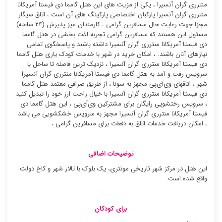
منترری گران آنسیرا ، یکی از مزیت های این هتل گامما دی فیستا آمریکانا
منترری گران آنسیرا پارکبان اختصاصی پارکینگ های آن است ، اتاق سیگار
مجزا جهت رعایت حال مسافرین گرامی ، کارمندان میز پذیرش (۲۴ ساعته)
مسئول این هستند که مسافرین گرامی تجربه لذت بخشی در هتل گامما
دی فیستا آمریکانا منترری گران آنسیرا داشته باشند و پاسخگوی تمامی
نیازهای آنان باشند. ، امکان خرید در شهر با خدمات کودک یاری هتل گامما
دی فیستا آمریکانا منترری گران آنسیرا ، نزدیک ترین فاصله تا ساحل با
سرویس رفت و آمد به هتل گامما دی فیستا آمریکانا منترری گران آنسیرا
شهر ، اتاقهای وی‌آی‌پی مجهز به سونا ، از طریق صرافی معتمد هتل گامما
دی فیستا آمریکانا منترری گران آنسیرا با خیال راحت ارز خود را تبدیل کنید
، سرویس رختشویی رایگان برای مشترکین وی‌آی‌پی ، این هتل گامما دی
فیستا آمریکانا منترری گران آنسیرا مجهز به سرویس خشکشویی می باشد
، امکان دریافت خدمات اتاق به دفعات برای مسافرین گرامی ،
توضیحات اضافی
این هتل در مرکز شهر تاریخی مونتری، یک بلوک با تالار شهر و کاخ دولت
واقع شده است.
برای کودکان