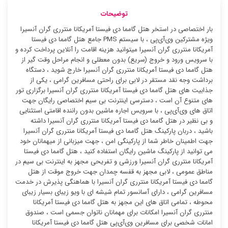
توضیحات
بار اختصاصی در استخر هتل گامما دی فیستا آمریکانا منترری گران آنسیرا
ویژه مشترکین وی‌آی‌پی ، با سیستم PMS جامع هتل گامما دی فیستا
آمریکانا منترری گران آنسیرا میتوانید هزینه اقامت را آنلاین پرداخت کرده و
با سرویس ورود و خروج (سریع) بدون معطلی و انجام مراحل وقت گیر از
هتل گامما دی فیستا آمریکانا منترری گران آنسیرا خارج شوید ، دستگاه
برداشت وجه نقد مستقر در لابی برای راحتی مسافرین گرامی ، یکی از
جذابیت های هتل گامما دی فیستا آمریکانا منترری گران آنسیرا برگزاری تور
های متنوع آن است ، دسترسی اینترنت بی سیم اختصاصی رایگان جهت
اتاق های وی‌آی‌پی ، با سرویس اجاره ماشین بدون راننده اقامتی استثنایی
و بی نظیر در هتل گامما دی فیستا آمریکانا منترری گران آنسیرا داشته
باشید ، دربان پارکینگ هتل گامما دی فیستا آمریکانا منترری گران آنسیرا
جهت اطمینان خاطر شما از پارکینگی امن ، جهت میزبانی از میهمانان خود
می توانید از پارکینگ ماشین رایگان استفاده کنید ، هتل گامما دی فیستا
آمریکانا منترری گران آنسیرا ورزشی و تفریحی مجهز به اینترنت بی سیم در
مناطق عمومی ، لابی مجهز به قفسه چمدان جهت خروج موقت از هتل
گامما دی فیستا آمریکانا منترری گران آنسیرا با هماهنگی پذیرش در خدمت
مسافرین گرامی ، دارای آسانسور تمام شیشه ای با ویو زیبای بسیار زیبای
محوطه ، تمامی اتاق های این مجهز به هتل گامما دی فیستا آمریکانا
منترری گران آنسیرا امکانات برای مهمانان ناتوان جسمی است ، صندوق
امانات شخصی برای مسافرین وی‌آی‌پی هتل گامما دی فیستا آمریکانا