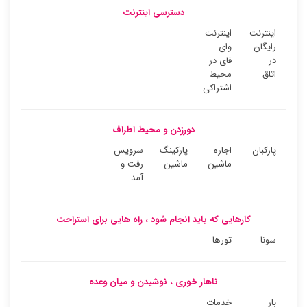
دسترسی اینترنت
اینترنت
اینترنت
رایگان
وای
در
فای در
اتاق
محیط
اشتراکی
دورزدن و محیط اطراف
پارکبان
اجاره
پارکینگ
سرویس
ماشین
ماشین
رفت و
آمد
کارهایی که باید انجام شود ، راه هایی برای استراحت
سونا
تورها
ناهار خوری ، نوشیدن و میان وعده
بار
خدمات