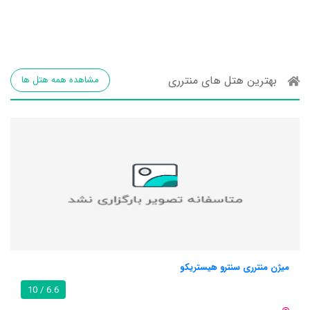
بهترین هتل های منترری
مشاهده همه هتل ها
میژن منترری سنترو هیستریکو
6.6 / 10