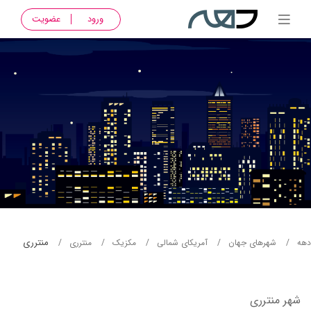
ورود
عضویت
منترری
دهه
شهرهای جهان
آمریکای شمالی
مکزیک
منترری
شهر منترری