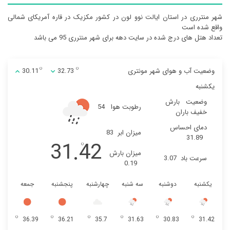
شهر منترری در استان ایالت نوو لون در کشور مکزیک در قاره آمریکای شمالی
واقع شده است
تعداد هتل های درج شده در سایت دهه برای شهر منترری 95 می باشد
وضعیت آب و هوای شهر مونتری
32.73
30.11
یکشنبه
وضعیت
بارش
رطوبت هوا
54
خفیف باران
دمای احساس
میزان ابر
83
31.89
31.42
میزان بارش
سرعت باد
3.07
0.19
یکشنبه
دوشنبه
سه شنبه
چهارشنبه
پنجشنبه
جمعه
36.39
36.21
35.7
31.63
30.83
31.42