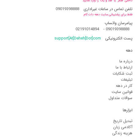
داخلی "صفر" یا "صد و یک" را وارد نمایید
تلفن تماس در ساعات غیراداری
09019398888
فقط برای پشتیبانی سایت دهه دات کام
پیامرسان واتساپ
02191014894
-
09019398888
پست الکترونیکی
support[At]Deheh[Dot]com
دهه
درباره ما
ارتباط با ما
ثبت شکایات
تبلیغات
کار در دهه
قوانین سایت
سوالات متداول
ابزارها
تبدیل تاریخ
آکادمی زبان
هزینه زندگی