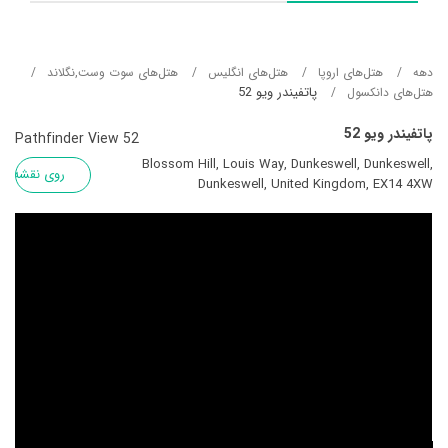
دهه
هتل‌های اروپا
هتل‌های انگلیس
هتل‌های سوت وست,نگلاند
پاتفیندر ویو 52
هتل‌های دانکسول
پاتفیندر ویو 52
Pathfinder View 52
Blossom Hill, Louis Way, Dunkeswell, Dunkeswell,
روی نقشه
Dunkeswell, United Kingdom, EX14 4XW