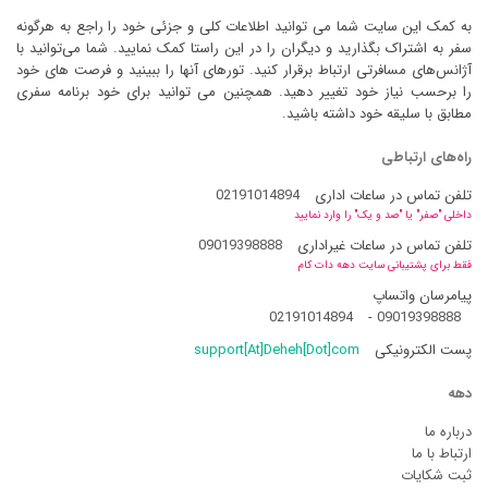
به کمک این سایت شما می توانید اطلاعات کلی و جزئی خود را راجع به هرگونه
سفر به اشتراک بگذارید و دیگران را در این راستا کمک نمایید. شما می‌توانید با
آژانس‌های مسافرتی ارتباط برقرار کنید. تورهای آنها را ببینید و فرصت های خود
را برحسب نیاز خود تغییر دهید. همچنین می توانید برای خود برنامه سفری
مطابق با سلیقه خود داشته باشید.
راه‌های ارتباطی
تلفن تماس در ساعات اداری
02191014894
داخلی "صفر" یا "صد و یک" را وارد نمایید
تلفن تماس در ساعات غیراداری
09019398888
فقط برای پشتیبانی سایت دهه دات کام
پیامرسان واتساپ
02191014894
-
09019398888
پست الکترونیکی
support[At]Deheh[Dot]com
دهه
درباره ما
ارتباط با ما
ثبت شکایات