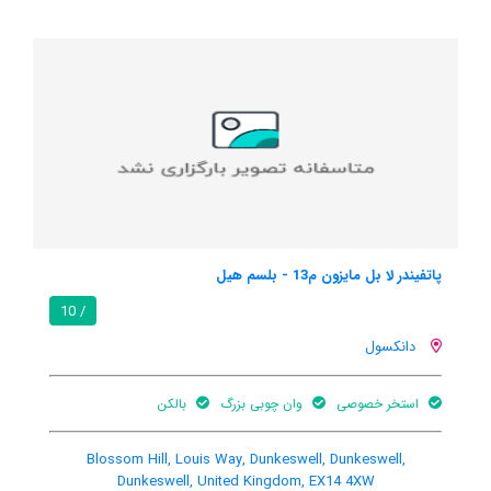
پاتفیندر لا بل مایزون 38
/ 10
دانکسول
اینترنت رایگان
اینترنت وای فای در
وان 
در اتاق
محیط اشتراکی
بزرگ
Blosso
lossom Hill, Louis Way, Dunkeswell, Dunkeswell,
Du