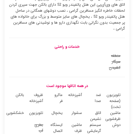
اتاق های وی‌آی‌پی این هتل پاتفیندر ویو 52 دارای بالکن جهت سپری کردن
لحظات خاطره انگیز مسافرین گرامی ، نصب دوشهای همگانی در ساحل
هتل پاتفیندر ویو 52 ، یخچال های سایز متوسط و بزرگ برای خانواده های
پر جمعیت بدون نگرانی بابت نگهداری دارو ها و نوشیدنی های مسافرین
گرامی ،
خدمات و راحتی
منطقه
سیگار
کشیدن
در همه اتاقها موجود است
تلویزیون
ضد
آشپزخانه
ماکرو
ظروف
بالکن
(صفحه
صدا
فر
آشپزخانه
تخت)
ماشین
اتاق
سشوار
یخچال
تلویزیون
خشکشویی
ظرفشویی
نشیمن
دوش
سیستم
ماشین
ایستگاه
بطری
گرمایشی
ظرف
اتصال
آب