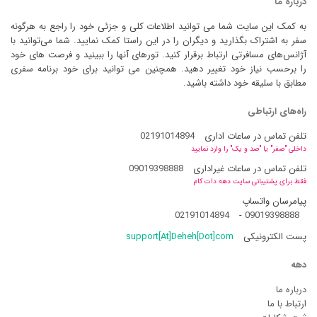
درباره ما
به کمک این سایت شما می توانید اطلاعات کلی و جزئی خود را راجع به هرگونه
سفر به اشتراک بگذارید و دیگران را در این راستا کمک نمایید. شما می‌توانید با
آژانس‌های مسافرتی ارتباط برقرار کنید. تورهای آنها را ببینید و فرصت های خود
را برحسب نیاز خود تغییر دهید. همچنین می توانید برای خود برنامه سفری
مطابق با سلیقه خود داشته باشید.
راه‌های ارتباطی
تلفن تماس در ساعات اداری
02191014894
داخلی "صفر" یا "صد و یک" را وارد نمایید
تلفن تماس در ساعات غیراداری
09019398888
فقط برای پشتیبانی سایت دهه دات کام
پیامرسان واتساپ
02191014894
-
09019398888
پست الکترونیکی
support[At]Deheh[Dot]com
دهه
درباره ما
ارتباط با ما