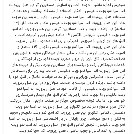
سرویس اجاره ماشین جهت راحتی و آسایش مسافرین گرامی هتل ریزورت
اند اسپا نمو ویت دلفینس ، امکان استفاده از دستگاه برداشت وجه نقد در
مشاعات هتل ریزورت اند اسپا نمو ویت دلفینس ، یکی از مهمترین مزیت
های این هتل ریزورت اند اسپا نمو ویت دلفینس امکان خدمات اتاق (۲۴
ساعته) می باشد ، جهت راحتی مسافرین گرامی این هتل ریزورت اند اسپا
نمو ویت دلفینس، سرویس تاکسی ۲۴ ساعته پیش بینی گردیده است ،
اتاق های وی‌آی‌پی با سرویس تمیزکردن روزانه نامحدود ، یکی از مزیت
های این هتل ریزورت اند اسپا نمو ویت دلفینس نگهبان (۲۴ ساعته) و
امنیت مثال زدنی آن می باشد ، سالن انتظار میهمانان مجهز به تلویزیون
(صفحه تخت) ، اتاق بازی بار مربی مجرب جهت نگهداری از کودکانتان ،
خدمات فرودگاهی رفت و برگشت برای مسافرین ویژه ، یکی از مزیت های
این هتل ریزورت اند اسپا نمو ویت دلفینس خدمات بیداری برای مسافرین
گرامی است ، مشترکین وی‌آی‌پی می توانند درخواست ماساژ در اتاق خود را
داشته باشند ، برنزه کردن پوست با خدمات سولاریوم در این هتل ریزورت
اند اسپا نمو ویت دلفینس ، از اقامت خود در هتل ریزورت اند اسپا نمو
ویت دلفینس ما نهایت لذت را ببرید. تمام اتاق های مهمان غیرسیگاری
خواهند بود. ما یک گوشه مخصوص سیگار در طبقات داریم ، امکان دریافت
کانال های ماهواره در تمامی اتاقهای این هتل ریزورت اند اسپا نمو ویت
دلفینس ، تمامی اتاقهای این هتل ریزورت اند اسپا نمو ویت دلفینس مجهز
به تلفن راه دور میباشد ، چای رایگان در بار اختصاصی هتل ریزورت اند اسپا
نمو ویت دلفینس ، تجهیز تمامی اتاق های هتل ریزورت اند اسپا نمو ویت
دلفینس به کمد لباس و چوب لباسی ، هتل ریزورت اند اسپا نمو ویت