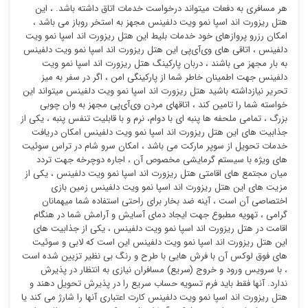
هر مسافری به دفعات میتواند درخواست خدمات اتاق داشته باشد. ، این
هتل ریزورت اند اسپا نمو ویت دلفینس مجهز به استخر روباز می باشد ،
امکان رزرو پروازهای خود خدمات بلیط این هتل ریزورت اند اسپا نمو ویت
دلفینس ، اتاقی های وی‌آی‌پی این هتل ریزورت اند اسپا نمو ویت دلفینس
به بار مجهز می باشند ، دربان پارکینگ هتل ریزورت اند اسپا نمو ویت
دلفینس جهت اطمینان خاطر شما از پارکینگی امن ، اگر در سفر به میز
تحریر نیازداشته باشید هتل ریزورت اند اسپا نمو ویت دلفینس میتواند این
خواسته شما را تامین کند ، اتاقهای مردن وی‌آی‌پی مجهز به وان چوبی
بزرگ ، تمامی ملحفه ها پنبه ای با دوام، نرم و با قابلیت تنفس پنبه ، یکی از
جذابیت های این هتل ریزورت اند اسپا نمو ویت دلفینس امکان دریافت
خدمات تحویل از سوپر مارکت می باشد ، امکان سرو شام در تراس سوئیت
‌های ویژه با سیستم گرمایشی مخصوص آن ، اجاره دوچرخه جهت تردد
میان مجتمع های اقامتی هتل ریزورت اند اسپا نمو ویت دلفینس ، یکی از
مزیت های این هتل ریزورت اند اسپا نمو ویت دلفینس زمین بازی
اختصاصی آن است ، آینه ضد بخار برای راحتی استفاده شما میهمانان
گرامی ، تهویه مطبوع جهت ایجاد دمای آسایش و آرامش شما در هنگام
اقامت در هتل ریزورت اند اسپا نمو ویت دلفینس ، یکی از جذابیت های
این هتل ریزورت اند اسپا نمو ویت دلفینس این است که لابی و سوئیت
های فوق لوکس آن با فرش هایی با طرح و رنگ بی نظیر تزیین شده است
، با سرویس ورود و خروج (سریع) مسافران نیازی به انتظار در پذیرش
ندارد. آنها فقط باید فرم تسویه حساب سریع را در پذیرش تحویل دهند و
هتل ریزورت اند اسپا نمو ویت دلفینس کارت اعتباری آنها را شارژ می کند یا