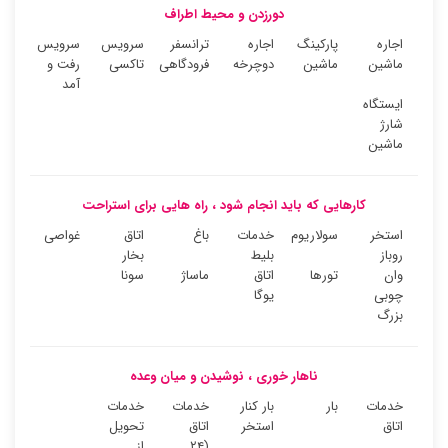
دورزدن و محیط اطراف
اجاره
پارکینگ
اجاره
ترانسفر
سرویس
سرویس
ماشین
ماشین
دوچرخه
فرودگاهی
تاکسی
رفت و
آمد
ایستگاه
شارژ
ماشین
کارهایی که باید انجام شود ، راه هایی برای استراحت
استخر
سولاریوم
خدمات
باغ
اتاق
غواصی
روباز
بلیط
بخار
وان
تورها
اتاق
ماساژ
سونا
چوبی
یوگا
بزرگ
ناهار خوری ، نوشیدن و میان وعده
خدمات
بار
بار کنار
خدمات
خدمات
اتاق
استخر
اتاق
تحویل
(۲۴
از