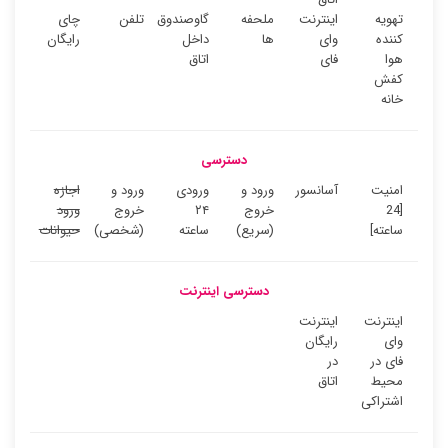
تهویه
اینترنت
ملحفه
گاوصندوق
تلفن
چای
کننده
وای
ها
داخل
رایگان
هوا
فای
اتاق
کفش
خانه
دسترسی
امنیت
آسانسور
ورود و
ورودی
ورود و
اجازه
[24
خروج
۲۴
خروج
ورود
ساعته]
(سریع)
ساعته
(شخصی)
حیوانات
دسترسی اینترنت
اینترنت
اینترنت
وای
رایگان
فای در
در
محیط
اتاق
اشتراکی