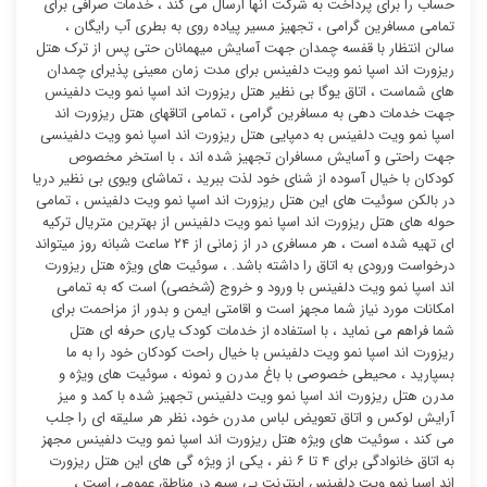
حساب را برای پرداخت به شرکت آنها ارسال می کند ، خدمات صرافی برای
تمامی مسافرین گرامی ، تجهیز مسیر پیاده روی به بطری آب رایگان ،
سالن انتظار با قفسه چمدان جهت آسایش میهمانان حتی پس از ترک هتل
ریزورت اند اسپا نمو ویت دلفینس برای مدت زمان معینی پذیرای چمدان
های شماست ، اتاق یوگا بی نظیر هتل ریزورت اند اسپا نمو ویت دلفینس
جهت خدمات دهی به مسافرین گرامی ، تمامی اتاقهای هتل ریزورت اند
اسپا نمو ویت دلفینس به دمپایی هتل ریزورت اند اسپا نمو ویت دلفینسی
جهت راحتی و آسایش مسافران تجهیز شده اند ، با استخر مخصوص
کودکان با خیال آسوده از شنای خود لذت ببرید ، تماشای ویوی بی نظیر دریا
در بالکن سوئیت ‌های این هتل ریزورت اند اسپا نمو ویت دلفینس ، تمامی
حوله های هتل ریزورت اند اسپا نمو ویت دلفینس از بهترین متریال ترکیه
ای تهیه شده است ، هر مسافری در از زمانی از ۲۴ ساعت شبانه روز میتواند
درخواست ورودی به اتاق را داشته باشد. ، سوئیت های ویژه هتل ریزورت
اند اسپا نمو ویت دلفینس با ورود و خروج (شخصی) است که به تمامی
امکانات مورد نیاز شما مجهز است و اقامتی ایمن و بدور از مزاحمت برای
شما فراهم می نماید ، با استفاده از خدمات کودک یاری حرفه ای هتل
ریزورت اند اسپا نمو ویت دلفینس با خیال راحت کودکان خود را به ما
بسپارید ، محیطی خصوصی با باغ مدرن و نمونه ، سوئیت های ویژه و
مدرن هتل ریزورت اند اسپا نمو ویت دلفینس تجهیز شده با کمد و میز
آرایش لوکس و اتاق تعویض لباس مدرن خود، نظر هر سلیقه ای را جلب
می کند ، سوئیت ‌های ویژه هتل ریزورت اند اسپا نمو ویت دلفینس مجهز
به اتاق خانوادگی برای ۴ تا ۶ نفر ، یکی از ویژه گی های این هتل ریزورت
اند اسپا نمو ویت دلفینس اینترنت بی سیم در مناطق عمومی است ،