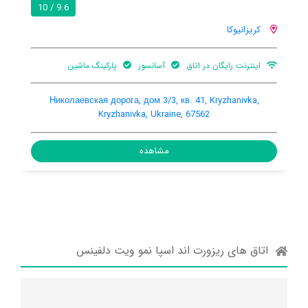
9.6 / 10
کریزانیوکا
اینترنت رایگان در اتاق
آسانسور
پارکینگ ماشین
Николаевская дорога, дом 3/3, кв. 41, Kryzhanivka,
Kryzhanivka, Ukraine, 67562
مشاهده
اتاق های ریزورت اند اسپا نمو ویت دلفینس