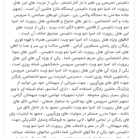
دلفینس تفریحی بی نظیر با بار کنار استخر ، یکی از مزیت های این هتل
ریزورت اند اسپا نمو ویت دلفینس ایستگاه شارژ ماشین آن است ، تجهیز
جاده سلامتی به دستگاه واکس زنی ، میزبان تورهای سیاحتی با سرویس
رفت و آمد اختصاصی ، با تور های متنوع و اقتصادی هتل ریزورت اند اسپا
نمو ویت دلفینس از اقامتی خاطره انگیز لذت ببرید ، یکی از مزیت های
این هتل ریزورت اند اسپا نمو ویت دلفینس صندوق امانات آن است ،
اتاقهای ویژه هتل ریزورت اند اسپا نمو ویت دلفینس همراه با قهوه فوری
رایگان برای راحتی مسافرین گرامی ، اقامتی ساکت و بی سر و صدا با اتاقی
های ضد صدای هتل ریزورت اند اسپا نمو ویت دلفینس ، کابین های سونا
بخار اختصاصی برای حریم خصوصی شما ، یکی از ویژه گی های این هتل
ریزورت اند اسپا نمو ویت دلفینس سرویس خشکشویی شبانه روزی است ،
یکی از ویژه گی های این هتل ریزورت اند اسپا نمو ویت دلفینس سرویس
رختشویی شبانه روزی است ، دسترسی اینترنت بی سیم اختصاصی رایگان
جهت اتاق های وی‌آی‌پی ، جهت میزبانی از میهمانان خود می توانید از
پارکینگ ماشین رایگان استفاده کنید ، دارای آسانسور تمام شیشه ای با ویو
زیبای بسیار زیبای محوطه ، اجاره تجهیزات غواصی جهت میهمانان گرامی ،
تجهیز تمامی سرویس های بهداشتی به سشوار صنعتی ، تمامی اتاق های
این هتل ریزورت اند اسپا نمو ویت دلفینس مجهز به بار داخل اتاق می
باشند ، سونا مدرن مستقر در سوئیت ‌های وی‌آی‌پی ، مجهز به اینترنت وای
فای رایگان در تمامی اتاقها ، لابی مجهز به فروشگاه وسایل الکتریکی جهت
رفاه میهمانان ، اگر در سفر و انتخاب هتل ریزورت اند اسپا نمو ویت
دلفینس خود یکی از ملاکهای انتخابی شما داشتن سالنهای مختلف میباشد