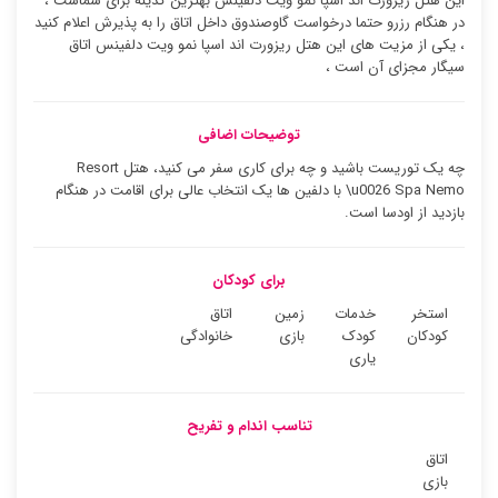
این هتل ریزورت اند اسپا نمو ویت دلفینس بهترین گذینه برای شماست ،
در هنگام رزرو حتما درخواست گاوصندوق داخل اتاق را به پذیرش اعلام کنید
، یکی از مزیت های این هتل ریزورت اند اسپا نمو ویت دلفینس اتاق
سیگار مجزای آن است ،
توضیحات اضافی
چه یک توریست باشید و چه برای کاری سفر می کنید، هتل Resort
\u0026 Spa Nemo با دلفین ها یک انتخاب عالی برای اقامت در هنگام
بازدید از اودسا است.
برای کودکان
استخر
خدمات
زمین
اتاق
کودکان
کودک
بازی
خانوادگی
یاری
تناسب اندام و تفریح
اتاق
بازی