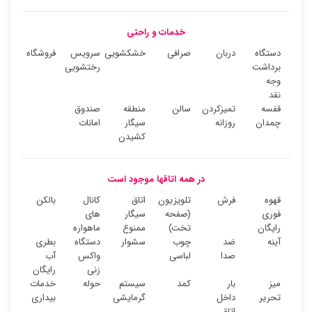
خدمات و راحتی
دستگاه
دربان
صرافی
خشکشویی
سرویس
فروشگاه
برداشت
رختشویی
وجه
نقد
قفسه
تمیزکردن
سالن
منطقه
صندوق
چمدان
روزانه
سیگار
امانات
کشیدن
در همه اتاقها موجود است
قهوه
فرش
تلویزیون
اتاق
کانال
بالکن
فوری
(صفحه
سیگار
های
رایگان
تخت)
ممنوع
ماهواره
آینه
ضد
چوب
سشوار
دستگاه
بطری
صدا
لباسی
واکس
آب
زنی
رایگان
میز
بار
کمد
سیستم
حوله
خدمات
تحریر
داخل
گرمایشی
بیداری
اتاق