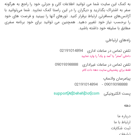
به کمک این سایت شما می توانید اطلاعات کلی و جزئی خود را راجع به هرگونه
سفر به اشتراک بگذارید و دیگران را در این راستا کمک نمایید. شما می‌توانید با
آژانس‌های مسافرتی ارتباط برقرار کنید. تورهای آنها را ببینید و فرصت های خود
را برحسب نیاز خود تغییر دهید. همچنین می توانید برای خود برنامه سفری
مطابق با سلیقه خود داشته باشید.
راه‌های ارتباطی
تلفن تماس در ساعات اداری
02191014894
داخلی "صفر" یا "صد و یک" را وارد نمایید
تلفن تماس در ساعات غیراداری
09019398888
فقط برای پشتیبانی سایت دهه دات کام
پیامرسان واتساپ
02191014894
-
09019398888
پست الکترونیکی
support[At]Deheh[Dot]com
دهه
درباره ما
ارتباط با ما
ثبت شکایات
تبلیغات