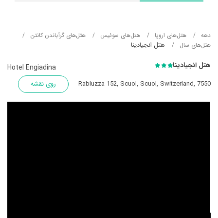
دهه
هتل‌های اروپا
هتل‌های سوئیس
هتل‌های گرآباندن کانتن
هتل انجیادینا
هتل‌های سال
هتل انجیادینا
Hotel Engiadina
Rabluzza 152, Scuol, Scuol, Switzerland, 7550
روی نقشه