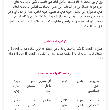
وی‌آی‌پی مجهز به گاوصندوق داخل اتاق می باشند ، یکی از مزیت های
مورد توجه مسافرین در انتخاب این هتل انجیادینا، امکان دریافت کانال
های ماهواره می باشد ، حوله‌های مخملی، حوله لباس حمام و حوله‌ای وافل
با دمپایی همسان از بهترین متریال که زمان خشک شدن را کاهش می
دهند برای استحمام و استراحتی خاطره انگیز ، میتوانید از میز تحریر داخل
اتاق استفاده نمایید ،
توضیحات اضافی
هتل Engiadina یک ساختمان تاریخی متعلق به قرن شانزدهم در Scuol را
اشغال کرده است که با 3 دقیقه پیاده روی از آبگرم Bogn Engiadina فاصله
دارد.
در همه اتاقها موجود است
سرویس
تلفن
دوش
گاوصندوق
اتاق
قهوه
های
داخل
نشیمن
ساز /
بهداشتی
اتاق
چای
ساز
سیستم
حوله
کانال
سشوار
میز
بطری
گرمایشی
لباس
های
تحریر
آب