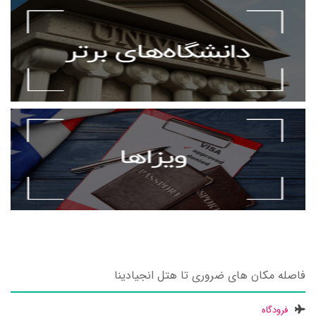
فاصله مکان های ضروری تا هتل انجیادینا
فرودگاه