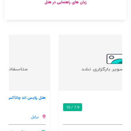
زبان های راهنمایی در هتل
هتل رلایس اند چاتآکس این لاین کادنآ
9.7 / 10
برایل