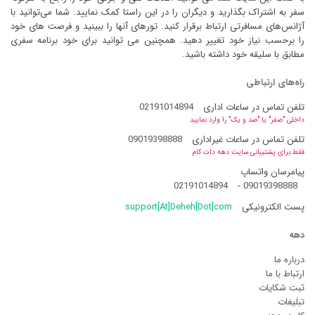
سفر به اشتراک بگذارید و دیگران را در این راستا کمک نمایید. شما می‌توانید با
آژانس‌های مسافرتی ارتباط برقرار کنید. تورهای آنها را ببینید و فرصت های خود
را برحسب نیاز خود تغییر دهید. همچنین می توانید برای خود برنامه سفری
مطابق با سلیقه خود داشته باشید.
راه‌های ارتباطی
تلفن تماس در ساعات اداری
02191014894
داخلی "صفر" یا "صد و یک" را وارد نمایید
تلفن تماس در ساعات غیراداری
09019398888
فقط برای پشتیبانی سایت دهه دات کام
پیامرسان واتساپ
02191014894
-
09019398888
پست الکترونیکی
support[At]Deheh[Dot]com
دهه
درباره ما
ارتباط با ما
ثبت شکایات
تبلیغات