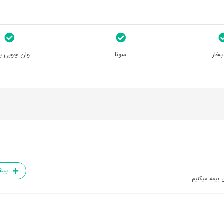
بخار
سونا
وان چوبی ب
بیش
 بیمه میکنیم