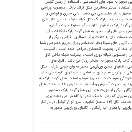
می باشد ، هتل گراند پارک آبی مجهز به سونا های اختصاصی ، استفاده از زمین تنیس
و استفاده آسانتر مسافرین هتل گراند پارک ، مجموعه ورزشی
 مجهز به بار اختصاصی می باشد ، لابی مدرن و لوکس و
زنامه روزانه به مهمانان گرامی ، خدمات پارکبان ۲۴ ساعته برای امنیت و مدیریت پارکینگ هتل گراند پارک ، تمامی اتاق های
 گراند پارک ، اتاقهای اتاق سیگار ممنوع جهت برگزاری
می اتاق های این مجهز به هتل گراند پارک امکانات برای
ت خدمات اتاق به دفعات برای مسافرین گرامی ، یکی از
ست ، کابین های سونا بخار اختصاصی برای حریم خصوصی شما
ب برای شما الان بصورت انحصاری طراحی شده است ، اینترنت
س رختشویی شبانه روزی است ، اینترنت شبکه داخل اتاق
 گراند پارک مجهز به استخر روباز می باشد ، اتاق های
ی ، اتاقهای مردن وی‌آی‌پی مجهز به وان چوبی بزرگ ، هتل
تی و بهترین فیلم های سینمایی و سریالهای تلویزیونی سال
خانوادگی سوییت ها ، تجهیز سونا و استخر هتل گراند پارک به
سشوار صنعتی برای مسافرین ، هتل گراند پارک مجهز به استخر کودکان با مربی مخصوص و حرفه ای ، جهت آسایش و آرامش شما دربان ۲۴ ساعته در هتل
ایگان ، یکی از مزیت های این هتل گراند پارک صندوق
هترین متریال که زمان خشک شدن را کاهش می دهند برای
استحمام و استراحتی خاطره انگیز ، شما هر زمانی از شبانه روز که بخواهید میتوانید درخواست خدمات اتاق (۲۴ ساعته) نمایید ، سرو انواع کوکتل در بار کنار
‌پی با بطری آب رایگان ، اتاقهای وی‌آی‌پی مجهز به
جوش است.