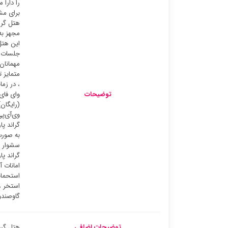
برای مش
هتل گرا
این هتل
جلسات ک
مهمانان
متمایز 
، در زم
توضیحات
وای فای
(رایگان)
وی‌آی‌پ
گراند پ
به صورت
گراند پ
امانات 
استخر ،
گاوصندو
توضیحات اضافی
هتل گرن