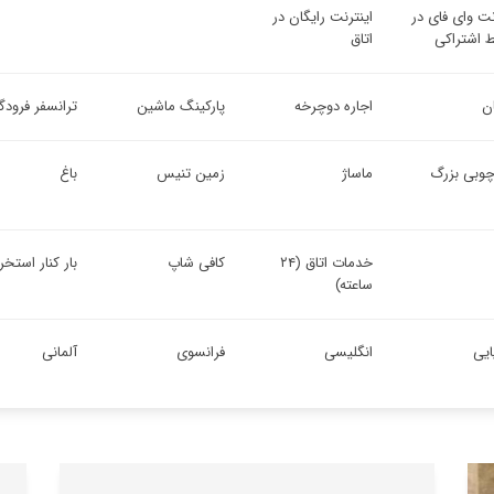
نت وای فای در
اینترنت رایگان در
 اشتراکی
اتاق
ان
اجاره دوچرخه
پارکینگ ماشین
ترانسفر فرودگ
چوبی بزرگ
ماساژ
زمین تنیس
باغ
خدمات اتاق (۲۴
کافی شاپ
بار کنار استخر
ساعته)
یایی
انگلیسی
فرانسوی
آلمانی