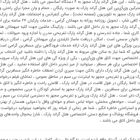
را دارا می باشد ، این هتل گراند پارک مجهز به ۶ دستگاه آسانسور 
ترکین وی‌آی‌پی این هتل گراند پارک به صورت رایگان ، حمام و وان مجزا برای راحتی 
ند پارک مجهز به تلویزیون (صفحه تخت) ، سالن کنفرانس و اجتماعات هتل گراند پارک
مجهز به کافی شاپ ، تحویل رو
 گراند پارک مجهز به بار داخل اتاق می باشند ، پارکینگ ماشین جهت کلیه میهمانان هتل
اری شما ، جاده تندرستی و هتل گراند پارک تفریحی مدرن با اجازه ورود حیوانات ، تما
 ناتوان جسمی است ، امکان دریافت ماساژ تایلندی برای میهمانان گرامی ، امکان دریاف
ترین ویژگی های این هتل گراند پارک ارائه خدمات فرودگاهی برای مسافرین گرامی ا
انهایی که شما نیاز به سالن های مربوط به هتل گراند پارک را داشته باشید این انتخا
 اختصاصی جهت اتاق های وی‌آی‌پی ، یکی از ویژه گی های این هتل گراند پارک سروی
 اختصاصی برای هر مسافر ، میتوانید از میز تحریر داخل اتاق استفاده نمایید ، این هتل
ی این هتل گراند پارک دارای بالکن جهت سپری کردن لحظات خاطره انگیز مسافرین گرام
ارک ورزشی و تفریحی مجهز به اینترنت بی سیم در مناطق عمومی ، تماشای فیلم درخواس
 کاملا رایگان در طول اقامت در هتل گراند پارک ، اقامتی راحت و خاطره انگیز با اتاق 
ارک دایر است ، هتل گراند پارک ورزشی و تفریحی مجهز به دسترسی اینترنت بی سیم ر
آن است ، حوله‌های مخملی، حوله لباس حمام و حوله‌ای وافل با دمپایی همسان از ب
 فروشگاه پوشاک و صنایع دستی اختصاصی هتل گراند پارک ، شارژ یخچال واحدهای وی‌آی
ق داخل اتاق می باشند ،
د پارک که در گستاد واقع شده است، پایگاه عالی برای کاوش در این شهر پر جنب و 