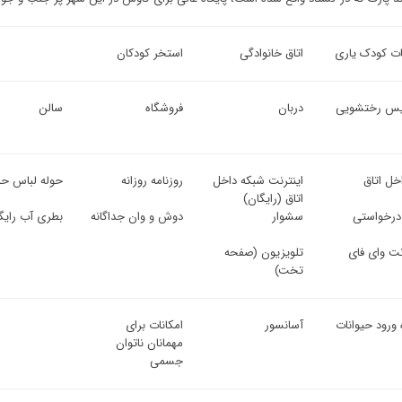
ت کودک یاری
اتاق خانوادگی
استخر کودکان
س رختشویی
دربان
فروشگاه
سالن
اخل اتاق
اینترنت شبکه داخل
روزنامه روزانه
حوله لباس حم
اتاق (رایگان)
 درخواستی
سشوار
دوش و وان جداگانه
بطری آب رایگ
نت وای فای
تلویزیون (صفحه
تخت)
 ورود حیوانات
آسانسور
امکانات برای
مهمانان ناتوان
جسمی