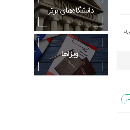
زرگ
تر