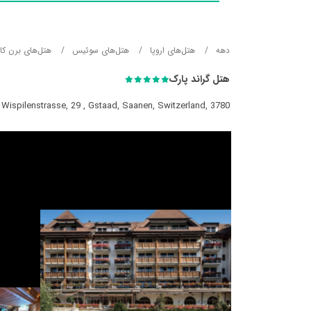
دهه
هتل‌های اروپا
هتل‌های سوئیس
هتل‌های برن کا
هتل گراند پارک
Wispilenstrasse, 29 , Gstaad, Saanen, Switzerland, 3780