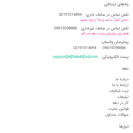
راه‌های ارتباطی
تلفن تماس در ساعات اداری
02191014894
داخلی "صفر" یا "صد و یک" را وارد نمایید
تلفن تماس در ساعات غیراداری
09019398888
فقط برای پشتیبانی سایت دهه دات کام
پیامرسان واتساپ
02191014894
-
09019398888
پست الکترونیکی
support[At]Deheh[Dot]com
دهه
درباره ما
ارتباط با ما
ثبت شکایات
تبلیغات
کار در دهه
قوانین سایت
سوالات متداول
ابزارها