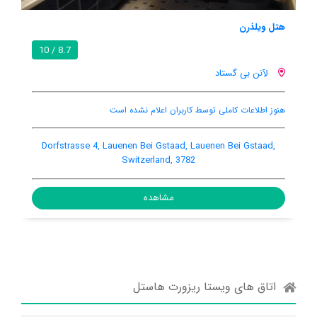
هتل آلپنلاند
 / 10
8.7 / 10
لآنن بی گستاد
بار
اینترنت رایگان در اتاق
آسانسور
rbrucke, Lauenen Bei Gstaad, Lauenen Bei Gstaad,
Dorfstras
Switzerland, 3782
مشاهده
اتاق های ویستا ریزورت هاستل