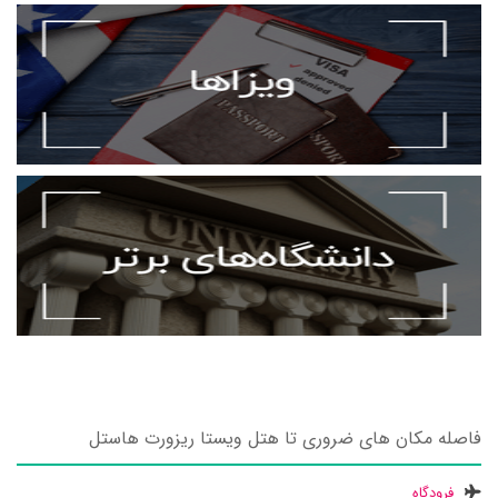
فاصله مکان های ضروری تا هتل ویستا ریزورت هاستل
فرودگاه