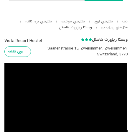
دهه
هتل‌های اروپا
هتل‌های سوئیس
هتل‌های برن کانتن
ویستا ریزورت هاستل
هتل‌های زویزیممن
ویستا ریزورت هاستل
Vista Resort Hostel
Saanenstrasse 15, Zweisimmen, Zweisimmen,
روی نقشه
Switzerland, 3770