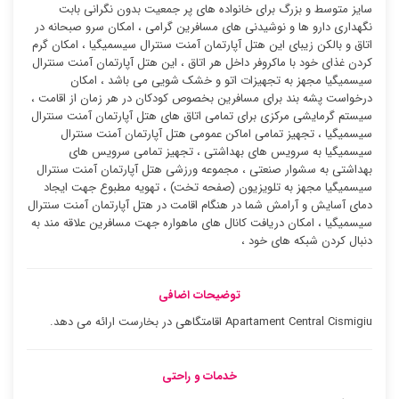
سایز متوسط و بزرگ برای خانواده های پر جمعیت بدون نگرانی بابت
نگهداری دارو ها و نوشیدنی های مسافرین گرامی ، امکان سرو صبحانه در
اتاق و بالکن زیبای این هتل آپارتمان آمنت سنترال سیسمیگیا ، امکان گرم
کردن غذای خود با ماکروفر داخل هر اتاق ، این هتل آپارتمان آمنت سنترال
سیسمیگیا مجهز به تجهیزات اتو و خشک شویی می باشد ، امکان
درخواست پشه بند برای مسافرین بخصوص کودکان در هر زمان از اقامت ،
سیستم گرمایشی مرکزی برای تمامی اتاق های هتل آپارتمان آمنت سنترال
سیسمیگیا ، تجهیز تمامی اماکن عمومی هتل آپارتمان آمنت سنترال
سیسمیگیا به سرویس های بهداشتی ، تجهیز تمامی سرویس های
بهداشتی به سشوار صنعتی ، مجموعه ورزشی هتل آپارتمان آمنت سنترال
سیسمیگیا مجهز به تلویزیون (صفحه تخت) ، تهویه مطبوع جهت ایجاد
دمای آسایش و آرامش شما در هنگام اقامت در هتل آپارتمان آمنت سنترال
سیسمیگیا ، امکان دریافت کانال های ماهواره جهت مسافرین علاقه مند به
دنبال کردن شبکه های خود ،
توضیحات اضافی
Apartament Central Cismigiu اقامتگاهی در بخارست ارائه می دهد.
خدمات و راحتی