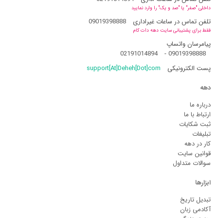
داخلی "صفر" یا "صد و یک" را وارد نمایید
تلفن تماس در ساعات غیراداری
09019398888
فقط برای پشتیبانی سایت دهه دات کام
پیامرسان واتساپ
02191014894
-
09019398888
پست الکترونیکی
support[At]Deheh[Dot]com
دهه
درباره ما
ارتباط با ما
ثبت شکایات
تبلیغات
کار در دهه
قوانین سایت
سوالات متداول
ابزارها
تبدیل تاریخ
آکادمی زبان