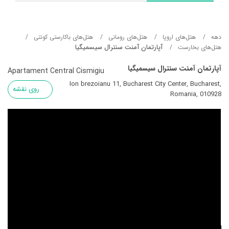
دهه
هتل‌های اروپا
هتل‌های رومانی
هتل‌های باکارستی کونتی
آپارتمان آمنت سنترال سیسمیگیا
هتل‌های بخارست
آپارتمان آمنت سنترال سیسمیگیا
Apartament Central Cismigiu
Ion brezoianu 11, Bucharest City Center, Bucharest,
روی نقشه
Romania, 010928