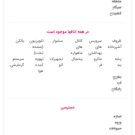
منطقه
سیگار
کشیدن
در همه اتاقها موجود است
ظروف
سرویس
کانال
سشوار
تلویزیون
بالکن
آشپزخانه
های
های
(صفحه
بهداشتی
ماهواره
تخت)
پشه
ماکرو
یخچال
تجهیزات
تهویه
سیستم
بند
فر
اتو
کننده
گرمایشی
هوا
بطری
آب
رایگان
دسترسی
اجازه
ورود
حیوانات