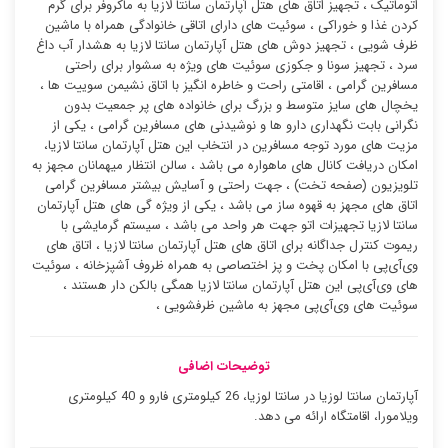
اتوماتیک ، تجهیز اتاق های هتل آپارتمان سانتا لازیا به ماکروفر برای گرم
کردن غذا و خوراکی ، سوئیت ‌های دارای اتاقی خانوادگی همراه با ماشین
ظرف شویی ، تجهیز دوش های هتل آپارتمان سانتا لازیا به هشدار آب داغ
سرد ، تجهیز سونا و جکوزی سوئیت ‌های ویژه به سشوار برای راحتی
مسافرین گرامی ، اقامتی راحت و خاطره انگیز با اتاق نشیمن سوییت ها ،
یخچال های سایز متوسط و بزرگ برای خانواده های پر جمعیت بدون
نگرانی بابت نگهداری دارو ها و نوشیدنی های مسافرین گرامی ، یکی از
مزیت های مورد توجه مسافرین در انتخاب این هتل آپارتمان سانتا لازیا،
امکان دریافت کانال های ماهواره می باشد ، سالن انتظار میهمانان مجهز به
تلویزیون (صفحه تخت) ، جهت راحتی و آسایش بیشتر مسافرین گرامی
اتاق های مجهز به قهوه ساز می باشد ، یکی از ویژه گی های هتل آپارتمان
سانتا لازیا تجهیزات اتو جهت هر واحد می باشد ، سیستم گرمایشی با
ریموت کنترل جداگانه برای اتاق های هتل آپارتمان سانتا لازیا ، اتاق های
وی‌آی‌پی با امکان پخت و پز اختصاصی به همراه ظروف آشپزخانه ، سوئیت
‌های وی‌آی‌پی این هتل آپارتمان سانتا لازیا همگی بالکن دار هستند ،
سوئیت ‌های وی‌آی‌پی مجهز به ماشین ظرفشویی ،
توضیحات اضافی
آپارتمان سانتا لوزیا در سانتا لوزیا، 26 کیلومتری فارو و 40 کیلومتری
ویلامورا، اقامتگاه ارائه می دهد.