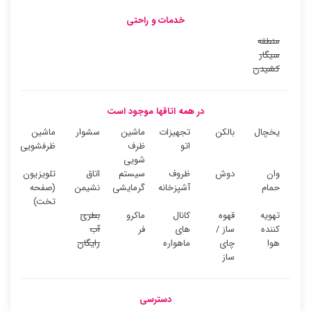
خدمات و راحتی
منطقه
سیگار
کشیدن
در همه اتاقها موجود است
یخچال
بالکن
تجهیزات
ماشین
سشوار
ماشین
اتو
ظرف
ظرفشویی
شویی
وان
دوش
ظروف
سیستم
اتاق
تلویزیون
حمام
آشپزخانه
گرمایشی
نشیمن
(صفحه
تخت)
تهویه
قهوه
کانال
ماکرو
بطری
کننده
ساز /
های
فر
آب
هوا
چای
ماهواره
رایگان
ساز
دسترسی