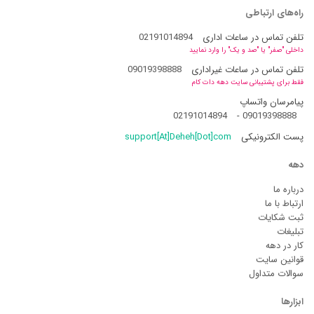
راه‌های ارتباطی
تلفن تماس در ساعات اداری
02191014894
داخلی "صفر" یا "صد و یک" را وارد نمایید
تلفن تماس در ساعات غیراداری
09019398888
فقط برای پشتیبانی سایت دهه دات کام
پیامرسان واتساپ
02191014894
-
09019398888
پست الکترونیکی
support[At]Deheh[Dot]com
دهه
درباره ما
ارتباط با ما
ثبت شکایات
تبلیغات
کار در دهه
قوانین سایت
سوالات متداول
ابزارها