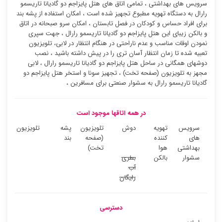
سرویس های بهداشتی ، تمامی اتاق های هتل پایزاجم دو گادیانا تاریسمو
رارال به دستگاه تهویه مطبوع تجهیز شده است ، امکان استفاده از پشه بند
برای افراد حساس و کودکان در فصل تابستان ، امکان سرو صبحانه در اتاق
و بالکن زیبای این هتل پایزاجم دو گادیانا تاریسمو رارال ، جهت سپری
نمودن اوقات مناسب و عدم ناراحتی در هنگام انتظار در لابی، تلویزیون
تعبیه شده تا زمان انتظار آسان تری را در پیش داشته باشید ، نصب
دوشهای همگانی در ساحل هتل پایزاجم دو گادیانا تاریسمو رارال ، لابی
مجهز به تلویزیون (صفحه تخت) ، تجهیز سونا و استخر هتل پایزاجم دو
گادیانا تاریسمو رارال به سشوار صنعتی برای مسافرین ،
در همه اتاقها موجود است
سرویس
تهویه
دوش
تلویزیون
پشه
تلویزیون
های
کننده
(صفحه
بند
بهداشتی
هوا
تخت)
سشوار
بالکن
بطری
آب
رایگان
دسترسی