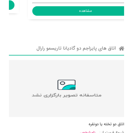
مشاهده
اتاق های پایزاجم دو گادیانا تاریسمو رارال
اتاق دو تخته یا دونفره
شروع قیمت از :
نامشخص