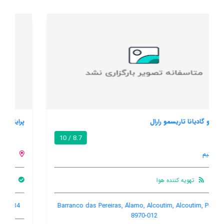
پرایا ورد - او پارایزو نا تررا
8.6 / 10
آلتارا
بار
تهویه کننده هوا
بالکن
Urbanizacao Praia Verde, Altura, Altura, Portugal, 8950-434