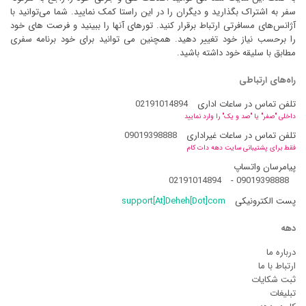
سفر به اشتراک بگذارید و دیگران را در این راستا کمک نمایید. شما می‌توانید با
آژانس‌های مسافرتی ارتباط برقرار کنید. تورهای آنها را ببینید و فرصت های خود
را برحسب نیاز خود تغییر دهید. همچنین می توانید برای خود برنامه سفری
مطابق با سلیقه خود داشته باشید.
راه‌های ارتباطی
تلفن تماس در ساعات اداری
02191014894
داخلی "صفر" یا "صد و یک" را وارد نمایید
تلفن تماس در ساعات غیراداری
09019398888
فقط برای پشتیبانی سایت دهه دات کام
پیامرسان واتساپ
02191014894
-
09019398888
پست الکترونیکی
support[At]Deheh[Dot]com
دهه
درباره ما
ارتباط با ما
ثبت شکایات
تبلیغات