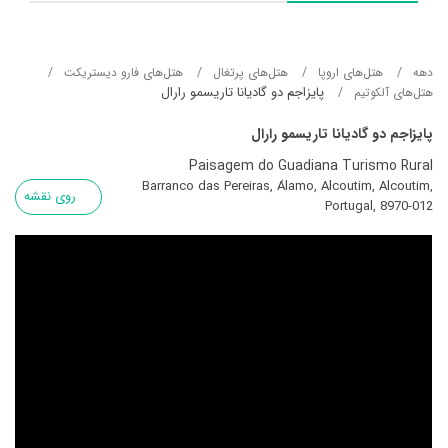
دهه
هتل‌های اروپا
هتل‌های پرتغال
هتل‌های فارو دیستریکت
پایزاجم دو گادیانا تاریسمو رارال
هتل‌های آلکوتیم
پایزاجم دو گادیانا تاریسمو رارال
Paisagem do Guadiana Turismo Rural
Barranco das Pereiras, Álamo, Alcoutim, Alcoutim,
روی نقشه
Portugal, 8970-012