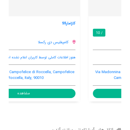
کازامار55
/ 10
کامپفلیس دی رکسلا
هنوز اطلاعات کاملی توسط کاربران اعلام نشده است
Via dei Normanni 38, Campofelice di Roccella, Campofelice
di Roccella, Italy, 90010
مشاهده
اتاق های آپپارتامنتی سانت آندری