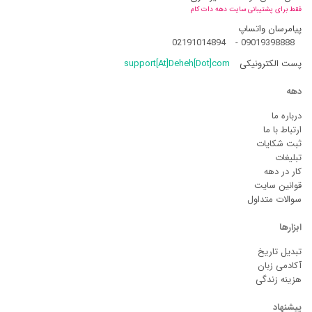
فقط برای پشتیبانی سایت دهه دات کام
پیامرسان واتساپ
02191014894
-
09019398888
پست الکترونیکی
support[At]Deheh[Dot]com
دهه
درباره ما
ارتباط با ما
ثبت شکایات
تبلیغات
کار در دهه
قوانین سایت
سوالات متداول
ابزارها
تبدیل تاریخ
آکادمی زبان
هزینه زندگی
پیشنهاد