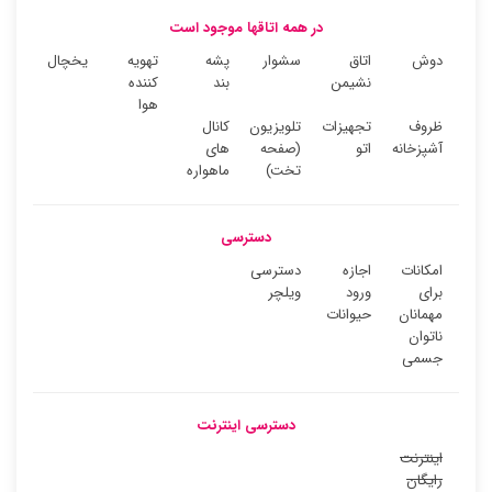
در همه اتاقها موجود است
دوش
اتاق
سشوار
پشه
تهویه
یخچال
نشیمن
بند
کننده
هوا
ظروف
تجهیزات
تلویزیون
کانال
آشپزخانه
اتو
(صفحه
های
تخت)
ماهواره
دسترسی
امکانات
اجازه
دسترسی
برای
ورود
ویلچر
مهمانان
حیوانات
ناتوان
جسمی
دسترسی اینترنت
اینترنت
رایگان