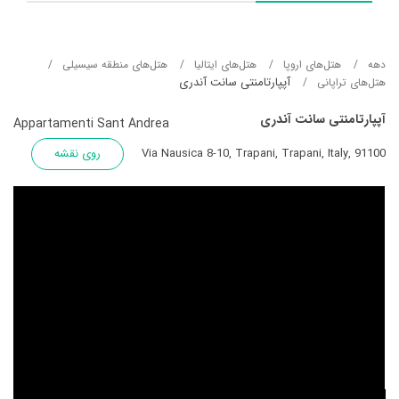
دهه
هتل‌های اروپا
هتل‌های ایتالیا
هتل‌های منطقه سیسیلی
آپپارتامنتی سانت آندری
هتل‌های تراپانی
آپپارتامنتی سانت آندری
Appartamenti Sant Andrea
Via Nausica 8-10, Trapani, Trapani, Italy, 91100
روی نقشه