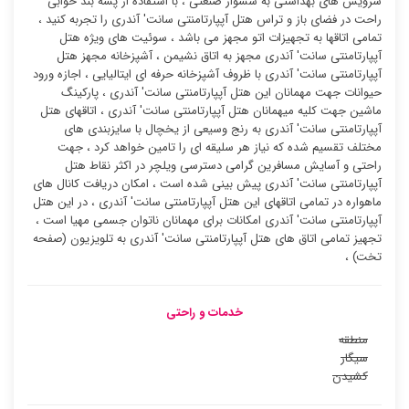
سرویس های بهداشتی به سشوار صنعتی ، با استفاده از پشه بند خوابی
راحت در فضای باز و تراس هتل آپپارتامنتی سانت' آندری را تجربه کنید ،
تمامی اتاقها به تجهیزات اتو مجهز می باشد ، سوئیت ‌های ویژه هتل
آپپارتامنتی سانت' آندری مجهز به اتاق نشیمن ، آشپزخانه مجهز هتل
آپپارتامنتی سانت' آندری با ظروف آشپزخانه حرفه ای ایتالیایی ، اجازه ورود
حیوانات جهت مهمانان این هتل آپپارتامنتی سانت' آندری ، پارکینگ
ماشین جهت کلیه میهمانان هتل آپپارتامنتی سانت' آندری ، اتاقهای هتل
آپپارتامنتی سانت' آندری به رنج وسیعی از یخچال با سایزبندی های
مختلف تقسیم شده که نیاز هر سلیقه ای را تامین خواهد کرد ، جهت
راحتی و آسایش مسافرین گرامی دسترسی ویلچر در اکثر نقاط هتل
آپپارتامنتی سانت' آندری پیش بینی شده است ، امکان دریافت کانال های
ماهواره در تمامی اتاقهای این هتل آپپارتامنتی سانت' آندری ، در این هتل
آپپارتامنتی سانت' آندری امکانات برای مهمانان ناتوان جسمی مهیا است ،
تجهیز تمامی اتاق های هتل آپپارتامنتی سانت' آندری به تلویزیون (صفحه
تخت) ،
خدمات و راحتی
منطقه
سیگار
کشیدن