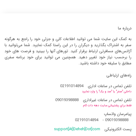
درباره ما
به کمک این سایت شما می توانید اطلاعات کلی و جزئی خود را راجع به هرگونه
سفر به اشتراک بگذارید و دیگران را در این راستا کمک نمایید. شما می‌توانید با
آژانس‌های مسافرتی ارتباط برقرار کنید. تورهای آنها را ببینید و فرصت های خود
را برحسب نیاز خود تغییر دهید. همچنین می توانید برای خود برنامه سفری
مطابق با سلیقه خود داشته باشید.
راه‌های ارتباطی
تلفن تماس در ساعات اداری
02191014894
داخلی "صفر" یا "صد و یک" را وارد نمایید
تلفن تماس در ساعات غیراداری
09019398888
فقط برای پشتیبانی سایت دهه دات کام
پیامرسان واتساپ
02191014894
-
09019398888
پست الکترونیکی
support[At]Deheh[Dot]com