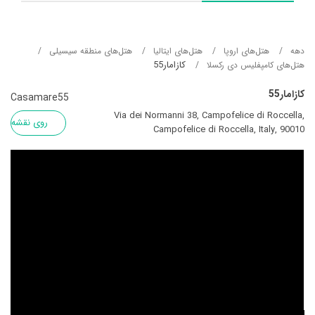
دهه
هتل‌های اروپا
هتل‌های ایتالیا
هتل‌های منطقه سیسیلی
کازامار55
هتل‌های کامپفلیس دی رکسلا
کازامار55
Casamare55
Via dei Normanni 38, Campofelice di Roccella,
روی نقشه
Campofelice di Roccella, Italy, 90010