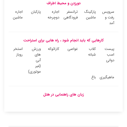
دورزدن و محیط اطراف
سرویس
پارکینگ
ترانسفر
اجاره
پارکبان
اجاره
رفت و
ماشین
فرودگاهی
دوچرخه
ماشین
آمد
کارهایی که باید انجام شود ، راه هایی برای استراحت
پیست
کلاب
غواصی
کارائوکه
ورزش
استخر
اسب
شبانه
های
روباز
دوانی
آبی
(غیر
موتوری)
ماهیگیری
باغ
زبان های راهنمایی در هتل