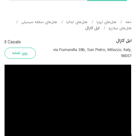
دهه
هتل‌های اروپا
هتل‌های ایتالیا
هتل‌های منطقه سیسیلی
ایل کازال
هتل‌های میلاززو
ایل کازال
Il Casale
via Fiumarella 38b, San Pietro, Milazzo, Italy,
روی نقشه
98057