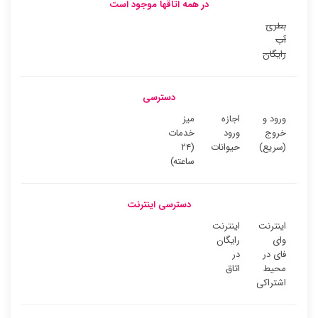
در همه اتاقها موجود است
بطری
آب
رایگان
دسترسی
ورود و
اجازه
میز
خروج
ورود
خدمات
(سریع)
حیوانات
(۲۴
ساعته)
دسترسی اینترنت
اینترنت
اینترنت
وای
رایگان
فای در
در
محیط
اتاق
اشتراکی