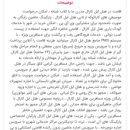
توضیحات
اقامت در هتل ایل کازال مدرن ما با کلاب شبانه ، امکان درخواست
موسیقی های کارائوکه از لابی هتل ایل کازال ، پارکینگ ماشین رایگان به
صورت نامحدود برای مشترکین وی آی پی ، امکان خرید در شهر با خدمات
کودک یاری هتل ایل کازال ، اقامتی خاطره انگیز جهت استفاده از پیست
اسب دوانی ، خدمات فرودگاهی رفت و برگشت برای مسافرین ویژه ، با
سیستم PMS جامع هتل ایل کازال میتوانید هزینه اقامت را آنلاین پرداخت
کرده و با سرویس ورود و خروج (سریع) بدون معطلی و انجام مراحل وقت
گیر از هتل ایل کازال خارج شوید ، میز پذیرش (۲۴ ساعته) هتل ایل کازال
در تمامی ساعات شبانه روز آماده میزبانی از مهمانان و ارائه خدمات به
ایشان می باشد ، جهت راحتی حال مسافرین گرامی اتاق سیگار در هتل
ایل کازال پیش بینی شده ، جهت بازدید از نقاط دیدنی شهر از سرویس
رفت و آمد هتل ایل کازال استفاده کنید ، امکان درخواست سوییت با اتاق
خانوادگی برای خانواده پر تعداد ، میزبان تورهای تابستانی با اجاره تجهیزات
غواصی ، جاده تندرستی و هتل ایل کازال تفریحی مدرن با اجازه ورود
حیوانات ، مجهز به باغ رومی و باغ ایرانی ، ورزش های آبی (غیر موتوری)
رایگان ویژه مسافرین هتل ایل کازال ، دریاچه مصنوعی هتل ایل کازال با
امکان ماهیگیری برای علاقه مندان ، این هتل ایل کازال مجهز به استخر
روباز می باشد ، صندوق امانات هتل ایل کازال جهت اطمینان خاطر
مسافرین گرامی ، یکی از مزیت های این هتل ایل کازال پارکبان اختصاصی
پارکینگ های آن است ، تردد تا نزدیکترین مراکز خدماتی شهری با سرویس
اجاره دوچرخه ، با سرویس اجاره ماشین بدون راننده اقامتی استثنایی و بی