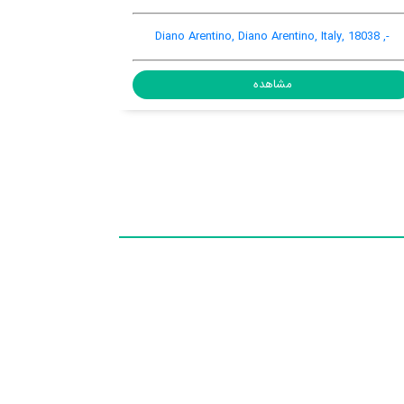
no
Via Grillarine 7, Diano Arentino, Diano Arentino, Italy,
18013
مشاهده