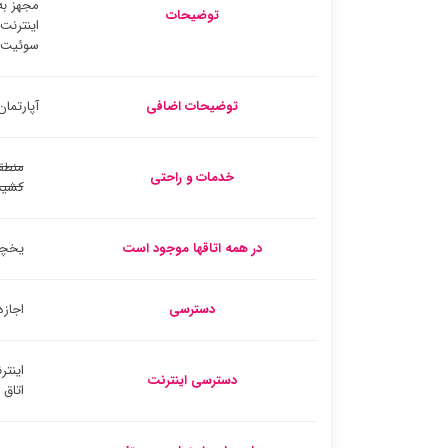
توضیحات
سوئیت ‌
توضیحات اضافی
آپارتمان دوخوابه Chiesanuova (SP) 07 در 38 کیلومتری پورتو
منطق
خدمات و راحتی
کشید
در همه اتاقها موجود است
یخچا
دسترسی
اجازه
اینتر
دسترسی اینترنت
اتاق