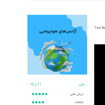
Two Be
عالی
11 از 10
ارزش مالی
امکانات