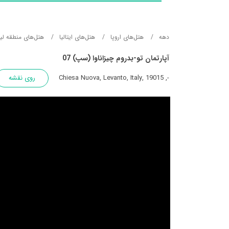
دهه
هتل‌های اروپا
هتل‌های ایتالیا
هتل‌های منطقه لیگ
آپارتمان تو-بدروم چیزاناوا (سپ) 07
-, Chiesa Nuova, Levanto, Italy, 19015
روی نقشه