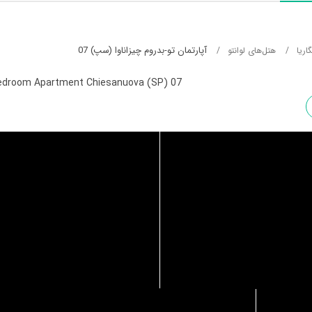
آپارتمان تو-بدروم چیزاناوا (سپ) 07
اریا
هتل‌های لوانتو
droom Apartment Chiesanuova (SP) 07