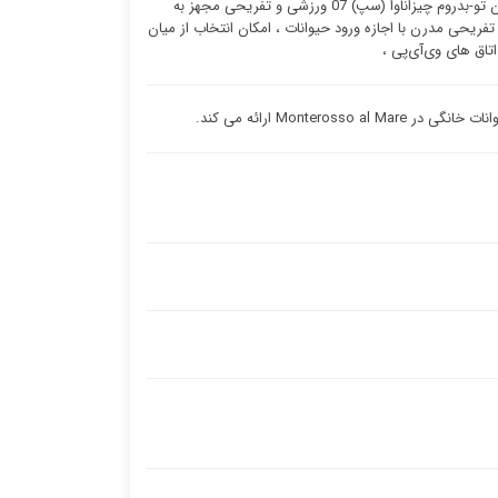
مجهز به تلویزیون جهت طی کردن زمان انتظار و پیگیری اخبار و رویدادهای مهم ، هتل آپارتمان تو-بدروم چیزاناوا (سپ) 07 ورزشی و تفریحی مجهز به
ینترنت بی سیم در مناطق عمومی ، جاده تندرستی و هتل آپارتمان تو-بدروم چیزاناوا (سپ) 07 تفریحی مدرن با اجازه ورود حیوانات ، امکان انتخاب از میان
ق های وی‌آی‌پی ،