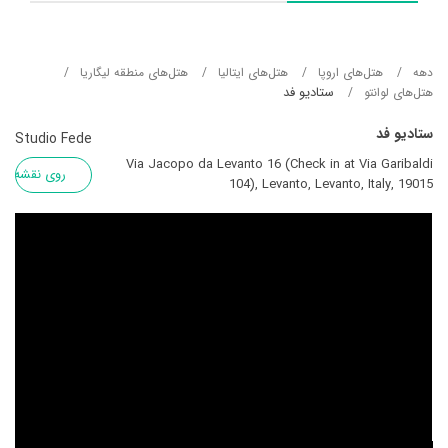
دهه
هتل‌های اروپا
هتل‌های ایتالیا
هتل‌های منطقه لیگاریا
ستادیو فد
هتل‌های لوانتو
ستادیو فد
Studio Fede
Via Jacopo da Levanto 16 (Check in at Via Garibaldi
روی نقشه
104), Levanto, Levanto, Italy, 19015