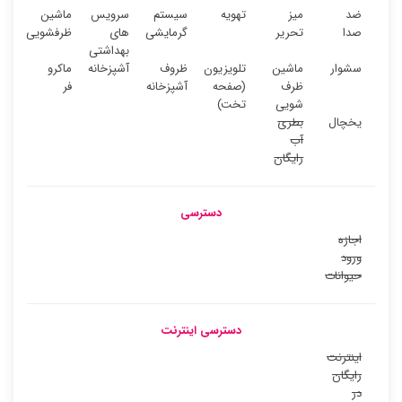
ضد
میز
تهویه
سیستم
سرویس
ماشین
صدا
تحریر
گرمایشی
های
ظرفشویی
بهداشتی
سشوار
ماشین
تلویزیون
ظروف
آشپزخانه
ماکرو
ظرف
(صفحه
آشپزخانه
فر
شویی
تخت)
یخچال
بطری
آب
رایگان
دسترسی
اجازه
ورود
حیوانات
دسترسی اینترنت
اینترنت
رایگان
در