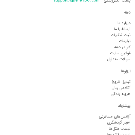
پست الکترونیکی
support[At]Deheh[Dot]com
دهه
درباره ما
ارتباط با ما
ثبت شکایات
تبلیغات
کار در دهه
قوانین سایت
سوالات متداول
ابزارها
تبدیل تاریخ
آکادمی زبان
هزینه زندگی
پیشنهاد
آژانس‌های مسافرتی
اخبار گردشگری
لیست هتل‌ها
لیست کشورها