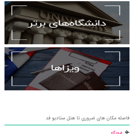
فاصله مکان های ضروری تا هتل ستادیو فد
فرودگاه