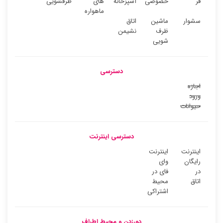
فر
خصوصی
آشپزخانه
های
ظرفشویی
ماهواره
سشوار
ماشین
اتاق
ظرف
نشیمن
شویی
دسترسی
اجازه
ورود
حیوانات
دسترسی اینترنت
اینترنت
اینترنت
رایگان
وای
در
فای در
اتاق
محیط
اشتراکی
دورزدن و محیط اطراف