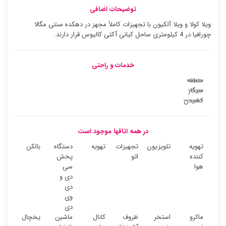
توضیحات اضافی
ویلا کولا و ویلا آلکیون با تجهیزات کاملاً مجهز در دهکده سنتی مگالا
چورافیا در 4 کیلومتری ساحل کیانی آکتی کالیوس قرار دارند.
خدمات و راحتی
منطقه
سیگار
کشیدن
در همه اتاقها موجود است
تهویه
تلویزیون
تجهیزات
تهویه
دستگاه
بالکن
کننده
اتو
پخش
هوا
سی
دی و
دی
وی
دی
ماکرو
استخر
ظروف
کانال
ماشین
یخچال