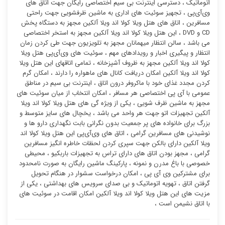
اتوماتیک ، دسترسی اینترنت بی سیم اختصاصی رایگان جهت اتاق های
وی‌آی‌پی ، تجهیز سوئیت ‌های اداری به ماشین ظرفشویی جهت راحتی
مسافرین ، اتاق های هتل ویلا کولا اند ویلا آلکین مجهز به دستگاه پخش
CD و DVD ، این هتل ویلا کولا اند ویلا آلکین مجهز به استخر اختصاصی
می باشد ، سالن انتظار میهمانان مجهز به تلویزیون جهت طی کردن زمان
انتظار و پیگیری اخبار و رویدادهای مهم ، سوئیت ‌های وی‌آی‌پی هتل ویلا
کولا اند ویلا آلکین مجهز به ظروف آشپزخانه ، تمامی اتاقهای این هتل ویلا
کولا اند ویلا آلکین امکان دریافت کانال های ماهواره را دارند ، امکان گرم
کردن مجدد غذای خود با ماکروفر درون اتاق ، اینترنت بی سیم در مناطق
عمومی با آی پی اختصاصی هر مسافر ، امکان انتخاب از میان سوئیت ‌های
مجهز به ماشین ظرف شویی ، یکی از ویژه گی های هتل ویلا کولا اند ویلا
آلکین تجهیزات اتو جهت هر واحد می باشد ، یخچال های سایز متوسط و
بزرگ برای خانواده های پر جمعیت بدون نگرانی بابت نگهداری دارو ها و
نوشیدنی های مسافرین گرامی ، اتاق های وی‌آی‌پی این هتل ویلا کولا اند
ویلا آلکین دارای بالکن جهت سپری کردن لحظات خاطره انگیز مسافرین
گرامی ، مجهز بودن اتاق های دارای تراس به تجهیزات باربکیو ، محیطی
خصوصی با باغ مدرن و نمونه ، پارکینگ ماشین رایگان به صورت نامحدود
برای مشترکین وی آی پی ، امکان درخواست سشوار در هنگام تحویل
گرفتن اتاق ، تهویه اتوماتیک و بی صدای سرویس های بهداشتی ، یکی از
مزیت های این هتل ویلا کولا اند ویلا آلکین امکان اقامت در سوئیت ‌های
با اتاق نشیمن است ،