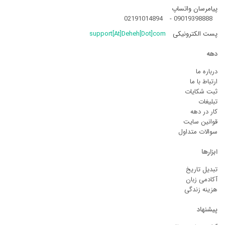
پیامرسان واتساپ
02191014894
-
09019398888
پست الکترونیکی
support[At]Deheh[Dot]com
دهه
درباره ما
ارتباط با ما
ثبت شکایات
تبلیغات
کار در دهه
قوانین سایت
سوالات متداول
ابزارها
تبدیل تاریخ
آکادمی زبان
هزینه زندگی
پیشنهاد