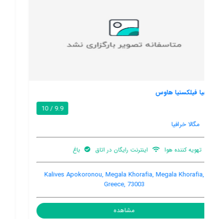
آنگلیکیس هاوس
8.5 / 10
مگالا خرافیا
پارکینگ ماشین
باغ
بالکن
5 Berethianon, Aptera, Megala Khorafia, Megala Khorafia,
Greece, 73000
مشاهده