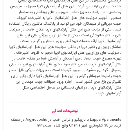
گرمایشی مخصوص ، در این هتل آپارتمانهای لاپپا به مسافرین گرامی
خدمات بیداری ارائه می گردد ، این هتل آپارتمانهای لاپپا مجهز به سرویس
رختشویی می باشد ، تجهیز تمامی سرویس های بهداشتی به سشوار
صنعتی ، تجهیز سوئیت ‌های هتل آپارتمانهای لاپپا به آشپزخانه کوچک ،
جهت میزبانی از میهمانان خود می توانید از پارکینگ ماشین رایگان استفاده
کنید ، یکی از مزیت های این هتل آپارتمانهای لاپپا امکان اقامت در سوئیت
‌های با اتاق خانوادگی است ، یکی از متمایز ترین ویژگی های این هتل
آپارتمانهای لاپپا ارائه خدمات فرودگاهی برای مسافرین گرامی است ،
تماشای ویوی بی نظیر دریا در بالکن سوئیت ‌های این هتل آپارتمانهای لاپپا
، سوئیت ‌های وی‌آی‌پی هتل آپارتمانهای لاپپا مجهز به ظروف آشپزخانه ،
تهویه مطبوع جهت ایجاد دمای آسایش و آرامش شما در هنگام اقامت در
هتل آپارتمانهای لاپپا ، تمامی اتاق خواب های هتل آپارتمانهای لاپپا به مینی
یخچال نگهداری نوشیدنی تجهیز گردیده است ، تجهیزات باربکیو قابل حمل
جهت رضایت میهمانان گرامی ، این هتل آپارتمانهای لاپپا دارای یکی از بی
نظیرترین باغ های کشور است ، اجازه ورود حیوانات جهت مهمانان این
هتل آپارتمانهای لاپپا ، دوشهای تابستانی در ساحل اختصاصی هتل
آپارتمانهای لاپپا ،
توضیحات اضافی
Lappa Apartments با باربیکیو و تراس آفتاب در Argyroupolis در منطقه
کرت، در 38 کیلومتری شهر Chania واقع شده است.\n\n