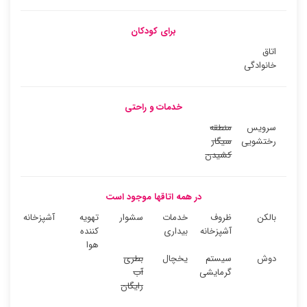
برای کودکان
اتاق
خانوادگی
خدمات و راحتی
سرویس
منطقه
رختشویی
سیگار
کشیدن
در همه اتاقها موجود است
بالکن
ظروف
خدمات
سشوار
تهویه
آشپزخانه
آشپزخانه
بیداری
کننده
هوا
دوش
سیستم
یخچال
بطری
گرمایشی
آب
رایگان