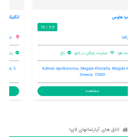
آنگلیکیس هاوس
8.5 / 10
مگالا خرافیا
پارکینگ ماشین
باغ
بالکن
5 Berethianon, Aptera, Megala Khorafia, Megala Khorafia,
Greece, 73000
مشاهده
اتاق های آپارتمانهای لاپپا