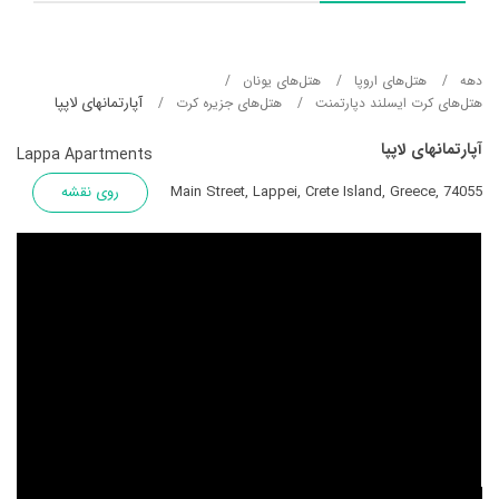
دهه
هتل‌های اروپا
هتل‌های یونان
آپارتمانهای لاپپا
هتل‌های کرت ایسلند دپارتمنت
هتل‌های جزیره کرت
آپارتمانهای لاپپا
Lappa Apartments
Main Street, Lappei, Crete Island, Greece, 74055
روی نقشه