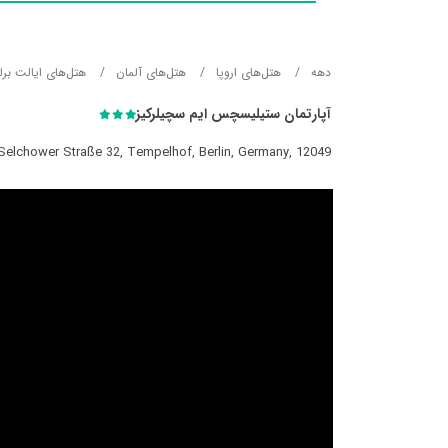
دهه
هتل‌های اروپا
هتل‌های آلمان
هتل‌های ایالت برل
آپارتمان ستیلیسچس ایم سچیلرکیز
Selchower Straße 32, Tempelhof, Berlin, Germany, 12049