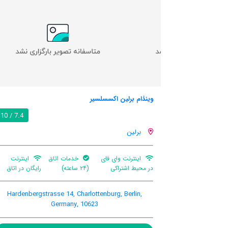
هتل لوناردو ایرپورت برلین براندنبارگ
7.4 / 10
برلین
مات اتاق
اینترنت
بار
سونا
اتاق بخار
رایگان در اتاق
EG,18, Airport Berlin-Schonefeld,
Hardenbergstrasse 14, C
Berlin, Germany, 12526
Germany
مشاهده