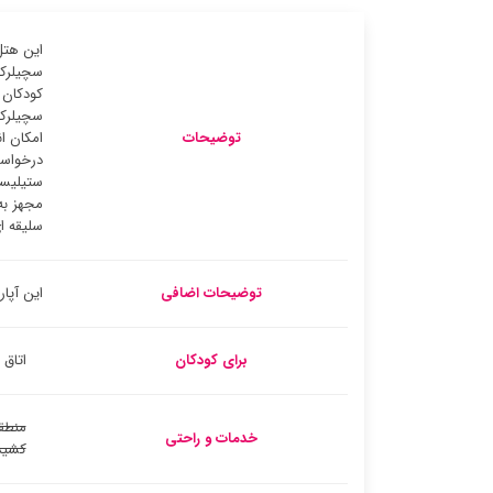
این هتل
سچیلرکی
سچیلرکی
توضیحات
امکان ا
درخواست
ستیلیسچ
مجهز به
سلیقه ا
توضیحات اضافی
این آپارتمان اجاره ای 
برای کودکان
اتاق 
منطق
خدمات و راحتی
کشید