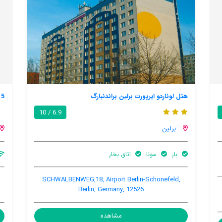
5 ب اند ب
9.4 / 10
6.9 / 10
برلین
اینترنت رایگان در اتاق
پارکینگ ماشین
Schillerstraße 5, Steglitz - Zehlendorf, Berlin,
SCHWALBENW
Germany, 14163
مشاهده