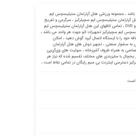
ی باشد ، مجموعه ورزشی هتل آپارتمان ستیلیسچس ایم
ل آپارتمان ستیلیسچس ایم سچیلرکیز ، سرگرمی و تفریح
کودکان شما در هنگام اقامت در هتل آپارتمان ستیلیسچس ایم سچیلرکیز با دستگاه پخش CD و DVD ، تمامی اتاقهای این هتل آپارتمان ستیلیسچس ایم
تیلیسچس ایم سچیلرکیز تجهیزات اتو جهت هر واحد می باشد ،
ه خود را با ایستگاه اتصال آیپد گوش دهید ، امکان
تی به سشوار صنعتی ، تجهیز دوش های هتل آپارتمان
صاصی به همراه ظروف آشپزخانه ، سوئیت ‌های وی‌آی‌پی
 یخچال با سایزبندی های مختلف تقسیم شده که نیاز هر
رکیز دسترسی اینترنت بی سیم رایگان در تمامی نقاط است ،