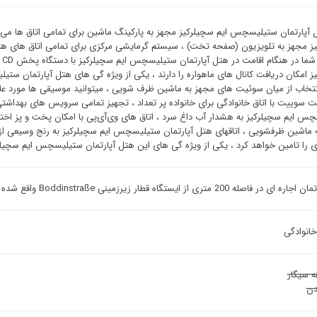
 آپارتمان ستیلیسچس ایم سچیلرکیز مجهز به پارکینگ ماشین برای تمامی اتاق ها م
ز مجهز به تلویزیون (صفحه تخت) ، سیستم گرمایشی مرکزی برای تمامی اتاق های هت
ز امکان دریافت کانال های ماهواره را دارند ، یکی از ویژه گی های هتل آپارتمان س
نتخاب از میان سوئیت ‌های مجهز به ماشین ظرف شویی ، میتوانید موسیقی ها مورد علاق
 سوییت با اتاق خانوادگی برای خانواده پر تعداد ، تجهیز تمامی سرویس های بهداش
س ایم سچیلرکیز به هشدار آب داغ سرد ، اتاق های وی‌آی‌پی با امکان پخت و پز اخت
 ماشین ظرفشویی ، اتاقهای هتل آپارتمان ستیلیسچس ایم سچیلرکیز به رنج وسیعی از
ی را تامین خواهد کرد ، یکی از ویژه گی های این هتل آپارتمان ستیلیسچس ایم سچیل
در فاصله 200 متری از ایستگاه قطار زیرزمینی Boddinstraße واقع شده است.
خانوادگی
ه سیگار
ن