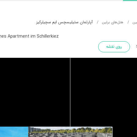
آپارتمان ستیلیسچس ایم سچیلرکیز
ین
هتل‌های برلین
ches Apartment im Schillerkiez
روی نقشه