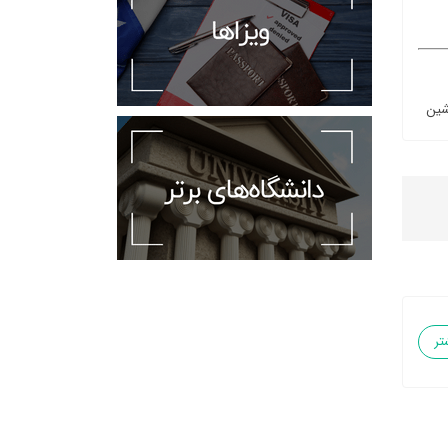
شین
تر