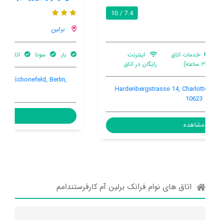
6.9 / 10
برلین
بار
سونا
اتاق بخار
SCHWALBENWEG,18, Airport Berlin-Schonefeld, Berlin,
Germany, 12526
مشاهده
اتاق های نوام فرانک برلین آم کارفرستندامم