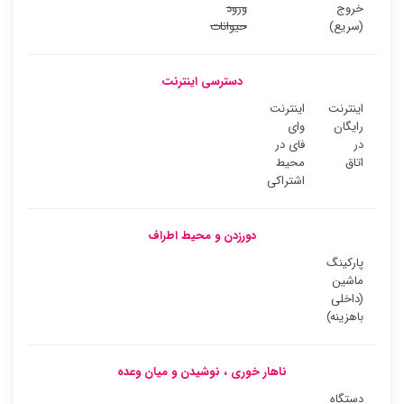
خروج
ورود
(سریع)
حیوانات
دسترسی اینترنت
اینترنت
اینترنت
رایگان
وای
در
فای در
اتاق
محیط
اشتراکی
دورزدن و محیط اطراف
پارکینگ
ماشین
(داخلی
باهزینه)
ناهار خوری ، نوشیدن و میان وعده
دستگاه