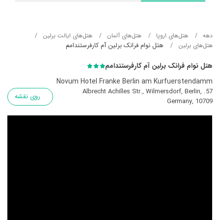
دهه
هتل‌های اروپا
هتل‌های آلمان
هتل‌های ایالت برلین
هتل نوام فرانک برلین آم کارفرستندامم
هتل‌های برلین
هتل نوام فرانک برلین آم کارفرستندامم
Novum Hotel Franke Berlin am Kurfuerstendamm
57. Albrecht Achilles Str., Wilmersdorf, Berlin,
روی نقشه
Germany, 10709