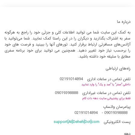
درباره ما
به کمک این سایت شما می توانید اطلاعات کلی و جزئی خود را راجع به هرگونه
سفر به اشتراک بگذارید و دیگران را در این راستا کمک نمایید. شما می‌توانید با
آژانس‌های مسافرتی ارتباط برقرار کنید. تورهای آنها را ببینید و فرصت های خود
را برحسب نیاز خود تغییر دهید. همچنین می توانید برای خود برنامه سفری
مطابق با سلیقه خود داشته باشید.
راه‌های ارتباطی
تلفن تماس در ساعات اداری
02191014894
داخلی "صفر" یا "صد و یک" را وارد نمایید
تلفن تماس در ساعات غیراداری
09019398888
فقط برای پشتیبانی سایت دهه دات کام
پیامرسان واتساپ
02191014894
-
09019398888
پست الکترونیکی
support[At]Deheh[Dot]com
دهه