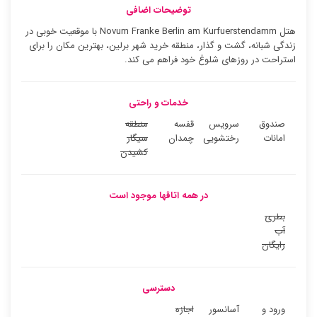
توضیحات اضافی
هتل Novum Franke Berlin am Kurfuerstendamm با موقعیت خوبی در
زندگی شبانه، گشت و گذار، منطقه خرید شهر برلین، بهترین مکان را برای
استراحت در روزهای شلوغ خود فراهم می کند.
خدمات و راحتی
صندوق
سرویس
قفسه
منطقه
امانات
رختشویی
چمدان
سیگار
کشیدن
در همه اتاقها موجود است
بطری
آب
رایگان
دسترسی
ورود و
آسانسور
اجازه