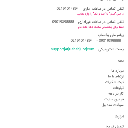
تلفن تماس در ساعات اداری
02191014894
داخلی "صفر" یا "صد و یک" را وارد نمایید
تلفن تماس در ساعات غیراداری
09019398888
فقط برای پشتیبانی سایت دهه دات کام
پیامرسان واتساپ
02191014894
-
09019398888
پست الکترونیکی
support[At]Deheh[Dot]com
دهه
درباره ما
ارتباط با ما
ثبت شکایات
تبلیغات
کار در دهه
قوانین سایت
سوالات متداول
ابزارها
تبدیل تاریخ