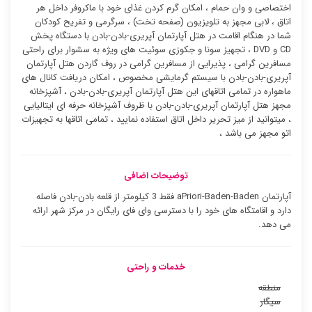
اختصاصی و وان حمام ، امکان گرم کردن غذای خود با ماکروفر داخل هر
اتاق ، لابی مجهز به تلویزیون (صفحه تخت) ، سرگرمی و تفریح کودکان
شما در هنگام اقامت در هتل آپارتمان آپریری-بادن-بادن با دستگاه پخش
CD و DVD ، تجهیز سونا و جکوزی سوئیت ‌های ویژه به سشوار برای راحتی
مسافرین گرامی ، پذیرایی از مسافرین گرامی در روف گاردن هتل آپارتمان
آپریری-بادن-بادن با سیستم گرمایشی مخصوص ، امکان دریافت کانال های
ماهواره در تمامی اتاقهای این هتل آپارتمان آپریری-بادن-بادن ، آشپزخانه
مجهز هتل آپارتمان آپریری-بادن-بادن با ظروف آشپزخانه حرفه ای ایتالیایی
، میتوانید از میز تحریر داخل اتاق استفاده نمایید ، تمامی اتاقها به تجهیزات
اتو مجهز می باشد ،
توضیحات اضافی
آپارتمان aPriori-Baden-Baden فقط 3 کیلومتر از قلعه بادن-بادن فاصله
دارد و اقامتگاه های خود را با دسترسی وای فای رایگان در مرکز شهر ارائه
می دهد.
خدمات و راحتی
منطقه
سیگار