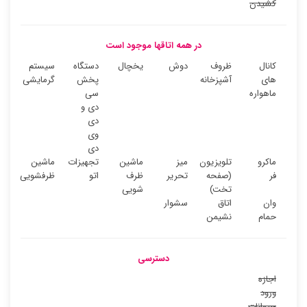
کشیدن
در همه اتاقها موجود است
کانال
ظروف
دوش
یخچال
دستگاه
سیستم
های
آشپزخانه
پخش
گرمایشی
ماهواره
سی
دی و
دی
وی
دی
ماکرو
تلویزیون
میز
ماشین
تجهیزات
ماشین
فر
(صفحه
تحریر
ظرف
اتو
ظرفشویی
تخت)
شویی
وان
اتاق
سشوار
حمام
نشیمن
دسترسی
اجازه
ورود
حیوانات