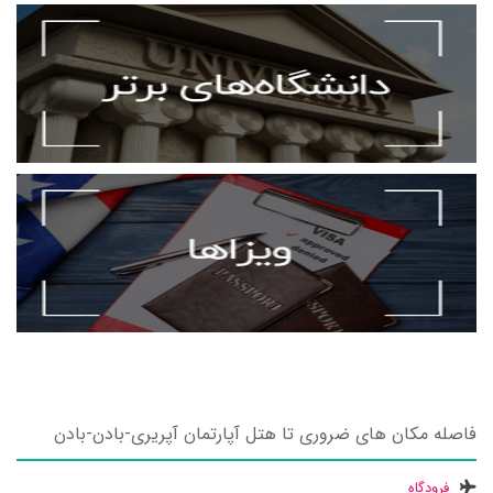
فاصله مکان های ضروری تا هتل آپارتمان آپریری-بادن-بادن
فرودگاه