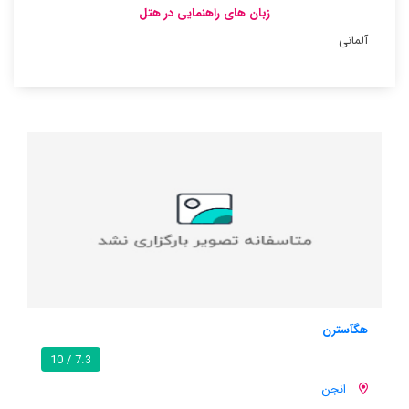
زبان های راهنمایی در هتل
آلمانی
فرینوهنانگ ایم ویهرگراند
9.7 / 10
7.3 / 10
انجن