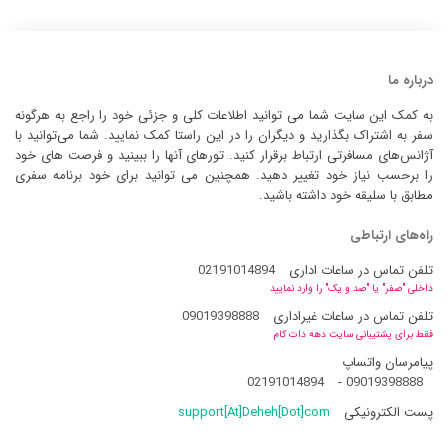
درباره ما
به کمک این سایت شما می توانید اطلاعات کلی و جزئی خود را راجع به هرگونه
سفر به اشتراک بگذارید و دیگران را در این راستا کمک نمایید. شما می‌توانید با
آژانس‌های مسافرتی ارتباط برقرار کنید. تورهای آنها را ببینید و فرصت های خود
را برحسب نیاز خود تغییر دهید. همچنین می توانید برای خود برنامه سفری
مطابق با سلیقه خود داشته باشید.
راه‌های ارتباطی
تلفن تماس در ساعات اداری
02191014894
داخلی "صفر" یا "صد و یک" را وارد نمایید
تلفن تماس در ساعات غیراداری
09019398888
فقط برای پشتیبانی سایت دهه دات کام
پیامرسان واتساپ
02191014894
-
09019398888
پست الکترونیکی
support[At]Deheh[Dot]com