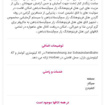
ساعت زنگدار کنار تخت جهت آسایش و حس آرامش میهمانان ، یکی از
مزیت های این هتل فرینوهنانگ زار سچآینسلاندباهن امکان اقامت در
سوئیت ‌های با اتاق نشیمن است ، پذیرایی از مسافرین گرامی در روف
گاردن هتل فرینوهنانگ زار سچآینسلاندباهن با سیستم گرمایشی مخصوص
، تجهیز اتاق های هتل فرینوهنانگ زار سچآینسلاندباهن به ماکروفر برای
گرم کردن غذا و خوراکی ، امکان دریافت کانال های ماهواره در تمامی
اتاقهای این هتل فرینوهنانگ زار سچآینسلاندباهن ،
توضیحات اضافی
Ferienwohnung zur Schauinslandbahn در 41 کیلومتری کولمار و 47
کیلومتری بازل، محل اقامتی در Horben ارائه می دهد.
خدمات و راحتی
منطقه
سیگار
کشیدن
در همه اتاقها موجود است