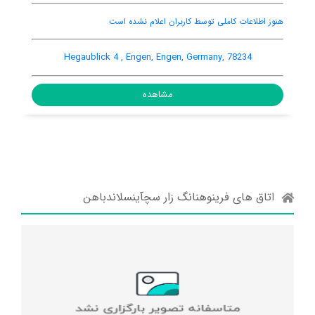
پارکینگ ماشین
اینترنت رایگان در اتاق
ihergrund 16 Souterain, Engen, Engen, Germany, 78234
Heg
مشاهده
اتاق های فرینوهنانگ زار سچآینسلاندباهن