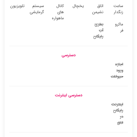
ساعت
اتاق
یخچال
کانال
سیستم
تلویزیون
زنگدار
نشیمن
های
گرمایشی
ماهواره
ماکرو
بطری
فر
آب
رایگان
دسترسی
اجازه
ورود
حیوانات
دسترسی اینترنت
اینترنت
رایگان
در
اتاق