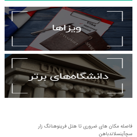
فاصله مکان های ضروری تا هتل فرینوهنانگ زار
سچآینسلاندباهن