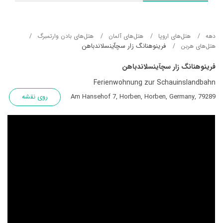
دهه
هتل‌های اروپا
هتل‌های آلمان
هتل‌های بادن وارتمبرگ
فرینوهنانگ زار سچآینسلاندباهن
هتل‌های هربن
فرینوهنانگ زار سچآینسلاندباهن
Ferienwohnung zur Schauinslandbahn
Am Hansehof 7, Horben, Horben, Germany, 79289
روی نقشه