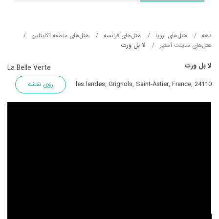
دهه
هتل‌های اروپا
هتل‌های فرانسه
هتل‌های منطقه آکایتاین
لا بل ورت
هتل‌های ساینت آستیر
لا بل ورت
La Belle Verte
les landes, Grignols, Saint-Astier, France, 24110
روی نقشه