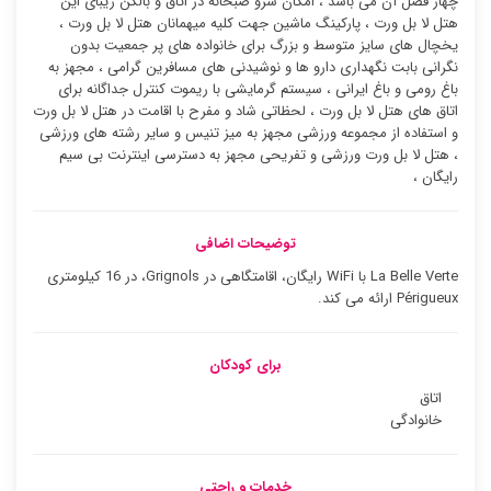
چهار فصل آن می باشد ، امکان سرو صبحانه در اتاق و بالکن زیبای این
هتل لا بل ورت ، پارکینگ ماشین جهت کلیه میهمانان هتل لا بل ورت ،
یخچال های سایز متوسط و بزرگ برای خانواده های پر جمعیت بدون
نگرانی بابت نگهداری دارو ها و نوشیدنی های مسافرین گرامی ، مجهز به
باغ رومی و باغ ایرانی ، سیستم گرمایشی با ریموت کنترل جداگانه برای
اتاق های هتل لا بل ورت ، لحظاتی شاد و مفرح با اقامت در هتل لا بل ورت
و استفاده از مجموعه ورزشی مجهز به میز تنیس و سایر رشته های ورزشی
، هتل لا بل ورت ورزشی و تفریحی مجهز به دسترسی اینترنت بی سیم
رایگان ،
توضیحات اضافی
La Belle Verte با WiFi رایگان، اقامتگاهی در Grignols، در 16 کیلومتری
Périgueux ارائه می کند.
برای کودکان
اتاق
خانوادگی
خدمات و راحتی