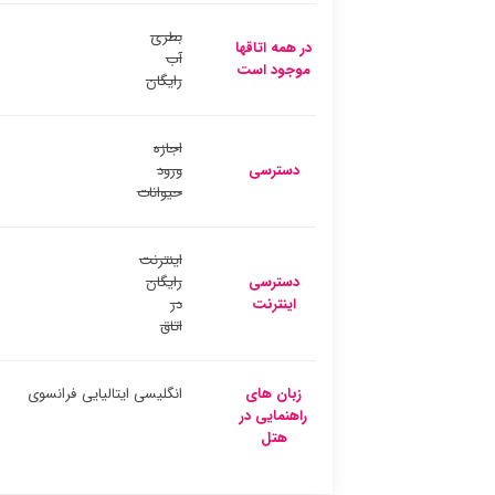
بطری
در همه اتاقها
آب
موجود است
رایگان
اجازه
دسترسی
ورود
حیوانات
اینترنت
دسترسی
رایگان
اینترنت
در
اتاق
زبان های
انگلیسی
ایتالیایی
فرانسوی
راهنمایی در
هتل