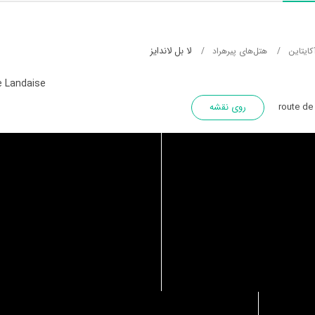
لا بل لاندایز
کایتاین
هتل‌های پیرهراد
e Landaise
روی نقشه