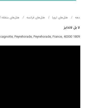
دهه
هتل‌های اروپا
هتل‌های فرانسه
هتل‌های منطقه آ
لا بل لاندایز
1809 route de cagnotte, Peyrehorade, Peyrehorade, France, 40300