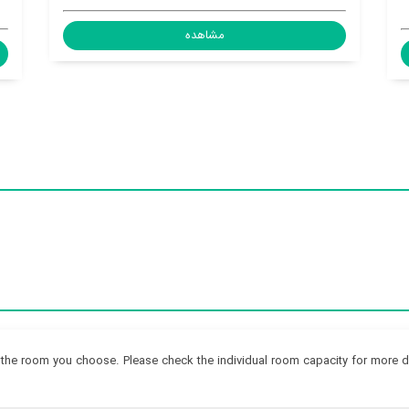
aye, Peyrehorade, France, 40300
هده
مشاهده
the room you choose. Please check the individual room capacity for more de